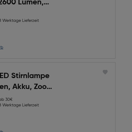
 2600 Lumen,
u, IP34
8 Werktage Lieferzeit
rb
LED Stirnlampe
en, Akku, Zoom,
serfest
 ab 30€
8 Werktage Lieferzeit