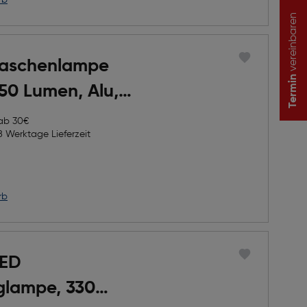
rb
vereinbaren
Taschenlampe
Termin
50 Lumen, Alu,
 ab 30€
8 Werktage Lieferzeit
rb
LED
lampe, 330