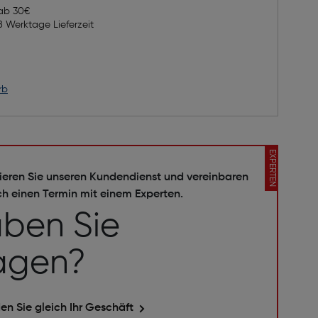
kku, IP46, 1M
 ab 30€
8 Werktage Lieferzeit
rb
EXPERTEN
ieren Sie unseren Kundendienst und vereinbaren
ch einen Termin mit einem Experten.
ben Sie
agen?
en Sie gleich Ihr Geschäft