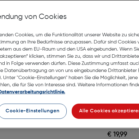
Axxtra 
Adventu
ndung von Cookies
Alu, Akk
Gratis Versand
Lagernd | 6 bis 
enden Cookies, um die Funktionalität unserer Website zu sich
nd Taschenlampen
stimmung an Ihre Bedürfnisse anzupassen. Dafür sind Cookies 
€ 39,99
ietern aus dem EU-Raum und den USA eingebunden. Wenn Sie 
akzeptieren“ klicken, stimmen Sie zu, dass wir und Drittanbiet
in den Warenko
nd in Folge verwenden dürfen. Diese Zustimmung umfasst auc
le Datenübertragung an von uns eingebundene Drittanbiete
. Unter "Cookie-Einstellungen" haben Sie die Möglichkeit, jen
en, die für Sie von Interesse sind. Weitere Informationen finde
Axxtra 
Datenverarbeitungsrichtlinie.
120 Lume
Cookie-Einstellungen
Alle Cookies akzeptiere
IPX6
Gratis Versand
Lagernd | 6 bis 
€ 19,99