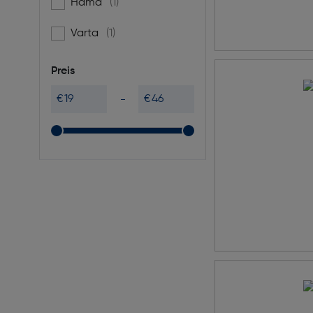
Hama
(1)
Filtern nach Marke: Hama
Varta
(1)
Filtern nach Marke: Varta
Preis
€
€