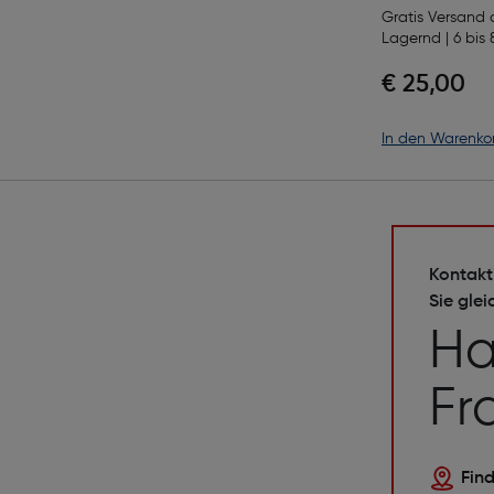
Lumen, A
Gratis Versand
Lagernd | 6 bis 
Stoßfest
€ 25,00
in den Warenko
Kontakt
Sie glei
Ha
Fr
Find