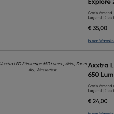
Explore
Alu, Akk
Gratis Versand
Lagernd | 6 bis 
€ 35,00
in den Warenko
Axxtra 
650 Lum
Alu, Was
Gratis Versand
Lagernd | 6 bis 
€ 24,00