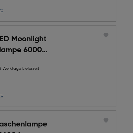
rb
LED Moonlight
lampe 6000
lu, Akku, IP4
8 Werktage Lieferzeit
rb
Taschenlampe