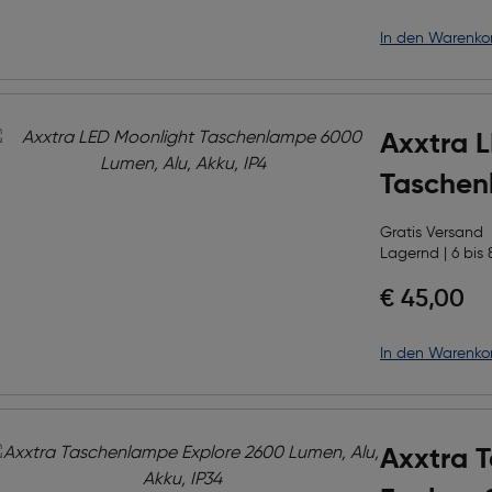
in den Warenko
Axxtra 
Taschen
Lumen, A
Gratis Versand
Lagernd | 6 bis 
€ 45,00
in den Warenko
Axxtra 