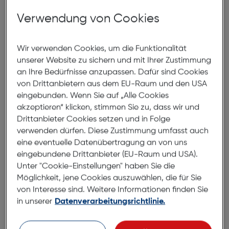
EXPERTEN
Kontaktieren Sie unseren Kundendienst und
Verwendung von Cookies
vereinbaren Sie gleich einen Termin mit einem
Experten.
Wir verwenden Cookies, um die Funktionalität
Haben Sie Fragen?
unserer Website zu sichern und mit Ihrer Zustimmung
an Ihre Bedürfnisse anzupassen. Dafür sind Cookies
Finden Sie gleich Ihr Geschäft
von Drittanbietern aus dem EU-Raum und den USA
eingebunden. Wenn Sie auf „Alle Cookies
akzeptieren“ klicken, stimmen Sie zu, dass wir und
Jetzt Termin vereinbaren
Drittanbieter Cookies setzen und in Folge
verwenden dürfen. Diese Zustimmung umfasst auch
Kontaktieren Sie unsere Hotline
eine eventuelle Datenübertragung an von uns
0800 31 13 33
eingebundene Drittanbieter (EU-Raum und USA).
Mo-Fr 08:00–18:00, Sa 09:00–13:00
Unter "Cookie-Einstellungen" haben Sie die
Möglichkeit, jene Cookies auszuwählen, die für Sie
von Interesse sind. Weitere Informationen finden Sie
in unserer
Datenverarbeitungsrichtlinie.
Displayschutzglas und Displayschutzfolie für
Tablets