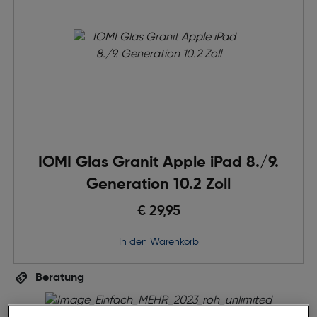
IOMI Glas Granit Apple iPad 8./9.
Generation 10.2 Zoll
€ 29,95
in den Warenkorb
Beratung