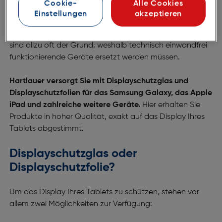
Cookie-
Alle Cookies
und
iPads
schützen Ihr
Gerät und verlängern seine
Einstellungen
akzeptieren
Lebensdauer. Kratzer oder Sprünge im Display gehören
zu den häufigsten Schäden bei Tablets und iPads. Sie
sind allzu oft der Grund, weshalb technisch einwandfrei
funktionierende Geräte ersetzt werden müssen.
Hartlauer versorgt Sie mit Displayschutzglas und
Displayschutzfolien für das Samsung Galaxy, das Apple
iPad und zahlreiche weitere Geräte.
Hier erhalten Sie
Produkte in hoher Qualität, exakt auf das Display Ihres
Tablets abgestimmt.
Displayschutzglas oder
Displayschutzfolie?
Um das Display Ihres Tablets zu schützen, stehen vor
allem zwei Möglichkeiten zur Verfügung: