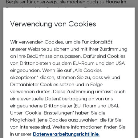
Begleiter für unterwegs, sie machen auch zu Hause im
Bett oder auf der Couch eine gute Figur.
Verwendung von Cookies
Bei Hartlauer finden Sie ein
umfangreiches Angebot an
Tablets
. Neben den aktuellen
Apple iPad
Modellen
führen wir auch zahlreiche Android Geräte von Top
Wir verwenden Cookies, um die Funktionalität
Marken wie Samsung mit der
Galaxy Tab-Serie
,
unserer Website zu sichern und mit Ihrer Zustimmung
Huawei
mit dem Mediapad, Acer, Sony und vielen mehr.
an Ihre Bedürfnisse anzupassen. Dafür sind Cookies
Außerdem bieten wir Ihnen auch 2in1 Convertibles
von Drittanbietern aus dem EU-Raum und den USA
diverser Hersteller mit Windows Betriebssystem an. Bei
eingebunden. Wenn Sie auf „Alle Cookies
den
Speicherkapazitäten
haben Sie von 16 GB über 64
akzeptieren“ klicken, stimmen Sie zu, dass wir und
GB bis hin zu 265 GB alle erdenklichen
Drittanbieter Cookies setzen und in Folge
Auswahlmöglichkeiten und vom kleinen 7 Zoll bis zum 12,9
verwenden dürfen. Diese Zustimmung umfasst auch
Zoll Tablet hat Hartlauer ebenfalls zahlreiche Geräte im
eine eventuelle Datenübertragung an von uns
Sortiment. Zusätzlich bieten wir Zubehör wie
Netzteile
,
eingebundene Drittanbieter (EU-Raum und USA).
Adapter,
Taschen
, Schutzhüllen und
Displayschutzglas
Unter "Cookie-Einstellungen" haben Sie die
Möglichkeit, jene Cookies auszuwählen, die für Sie
an.
von Interesse sind. Weitere Informationen finden Sie
in unserer
Datenverarbeitungsrichtlinie.
Das richtige Tablet finden