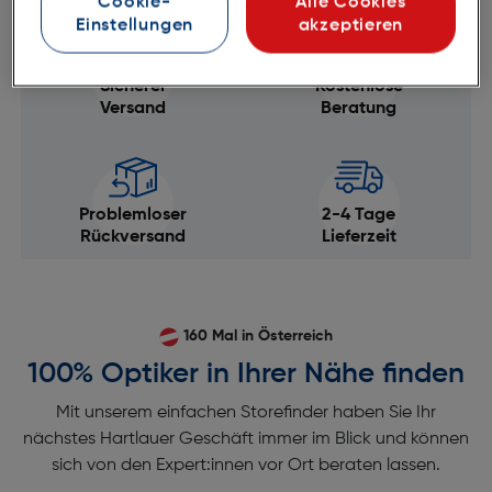
Cookie-
Alle Cookies
Einstellungen
akzeptieren
Sicherer
Kostenlose
Versand
Beratung
Problemloser
2-4 Tage
Rückversand
Lieferzeit
160 Mal in Österreich
100% Optiker in Ihrer Nähe finden
Mit unserem einfachen Storefinder haben Sie Ihr
nächstes Hartlauer Geschäft immer im Blick und können
sich von den Expert:innen vor Ort beraten lassen.