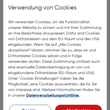
Verwendung von Cookies
Foto
Handy
Wir verwenden Cookies, um die Funktionalität
Optik
unserer Website zu sichern und mit Ihrer Zustimmung
Fotoausarbeitung
an Ihre Bedürfnisse anzupassen. Dafür sind Cookies
Kontakt
von Drittanbietern aus dem EU-Raum und den USA
FAQ
eingebunden. Wenn Sie auf „Alle Cookies
akzeptieren“ klicken, stimmen Sie zu, dass wir und
Drittanbieter Cookies setzen und in Folge
verwenden dürfen. Diese Zustimmung umfasst auch
eine eventuelle Datenübertragung an von uns
eingebundene Drittanbieter (EU-Raum und USA).
Online Services
Unter "Cookie-Einstellungen" haben Sie die
Möglichkeit, jene Cookies auszuwählen, die für Sie
von Interesse sind. Weitere Informationen finden Sie
in unserer
Datenverarbeitungsrichtlinie.
Sicheres
Viele
Bezahlen
Bezahlmethoden