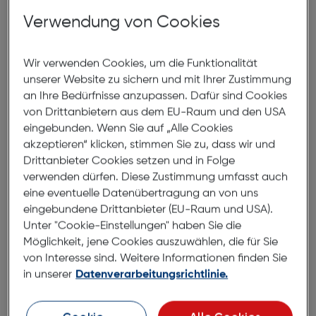
Verwendung von Cookies
Foto
Handy
Wir verwenden Cookies, um die Funktionalität
Optik
unserer Website zu sichern und mit Ihrer Zustimmung
Fotoausarbeitung
an Ihre Bedürfnisse anzupassen. Dafür sind Cookies
Kontakt
von Drittanbietern aus dem EU-Raum und den USA
FAQ
eingebunden. Wenn Sie auf „Alle Cookies
akzeptieren“ klicken, stimmen Sie zu, dass wir und
Drittanbieter Cookies setzen und in Folge
verwenden dürfen. Diese Zustimmung umfasst auch
eine eventuelle Datenübertragung an von uns
eingebundene Drittanbieter (EU-Raum und USA).
Online Services
Unter "Cookie-Einstellungen" haben Sie die
Möglichkeit, jene Cookies auszuwählen, die für Sie
von Interesse sind. Weitere Informationen finden Sie
in unserer
Datenverarbeitungsrichtlinie.
Sicheres
Viele
Bezahlen
Bezahlmethoden