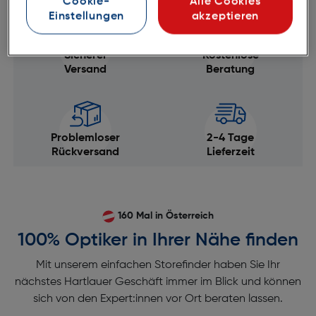
Cookie-
Alle Cookies
Einstellungen
akzeptieren
Sicherer
Kostenlose
Versand
Beratung
Problemloser
2-4 Tage
Rückversand
Lieferzeit
160 Mal in Österreich
100% Optiker in Ihrer Nähe finden
Mit unserem einfachen Storefinder haben Sie Ihr
nächstes Hartlauer Geschäft immer im Blick und können
sich von den Expert:innen vor Ort beraten lassen.