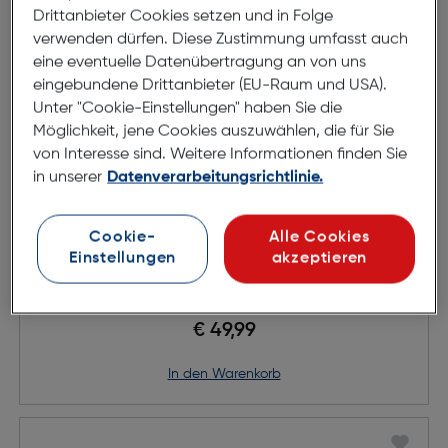
Drittanbieter Cookies setzen und in Folge
verwenden dürfen. Diese Zustimmung umfasst auch
eine eventuelle Datenübertragung an von uns
eingebundene Drittanbieter (EU-Raum und USA).
Unter "Cookie-Einstellungen" haben Sie die
Möglichkeit, jene Cookies auszuwählen, die für Sie
von Interesse sind. Weitere Informationen finden Sie
in unserer
Datenverarbeitungsrichtlinie.
Cookie-
Alle Cookies
Einstellungen
akzeptieren
Rollei Action Cam Zubehör Set XL
€ 49,99
in den Warenkorb