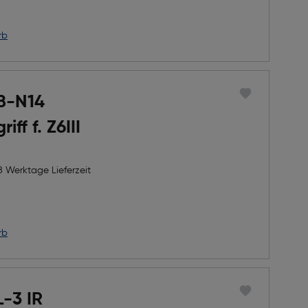
rb
B-N14
iff f. Z6III
8 Werktage Lieferzeit
rb
-3 IR