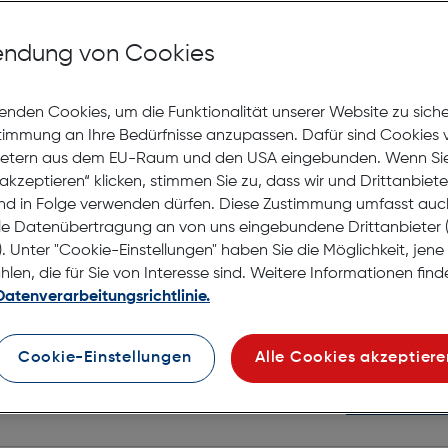
Nikon LC
ndung von Cookies
Gratis Versand
6 bis 8 Werktage
€ 17,95
enden Cookies, um die Funktionalität unserer Website zu sich
stimmung an Ihre Bedürfnisse anzupassen. Dafür sind Cookies 
ietern aus dem EU-Raum und den USA eingebunden. Wenn Sie 
in den Warenko
akzeptieren“ klicken, stimmen Sie zu, dass wir und Drittanbiet
nd in Folge verwenden dürfen. Diese Zustimmung umfasst auc
le Datenübertragung an von uns eingebundene Drittanbiete
. Unter "Cookie-Einstellungen" haben Sie die Möglichkeit, jen
Nikon NC
en, die für Sie von Interesse sind. Weitere Informationen finde
Datenverarbeitungsrichtlinie.
Gratis Versand
Lagernd | 6 bis 
€ 49,99
Cookie-Einstellungen
Alle Cookies akzeptiere
in den Warenko