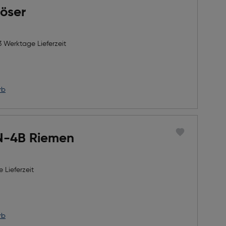
öser
3 Werktage Lieferzeit
rb
N-4B Riemen
 Lieferzeit
rb