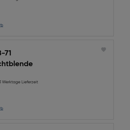
rb
B-71
chtblende
3 Werktage Lieferzeit
rb