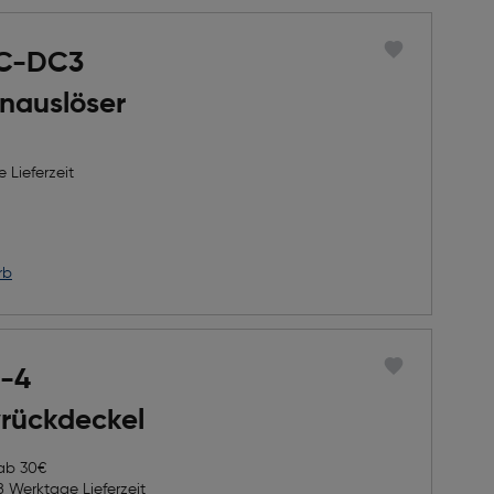
MC-DC3
nauslöser
 Lieferzeit
rb
F-4
vrückdeckel
 ab 30€
8 Werktage Lieferzeit