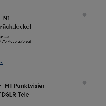
F-N1
vrückdeckel
 ab 30€
3 Werktage Lieferzeit
rb
-M1 Punktvisier
/DSLR Tele