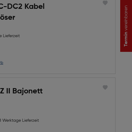
C-DC2 Kabel
vereinbaren
öser
Termin
 Lieferzeit
rb
Z II Bajonett
8 Werktage Lieferzeit