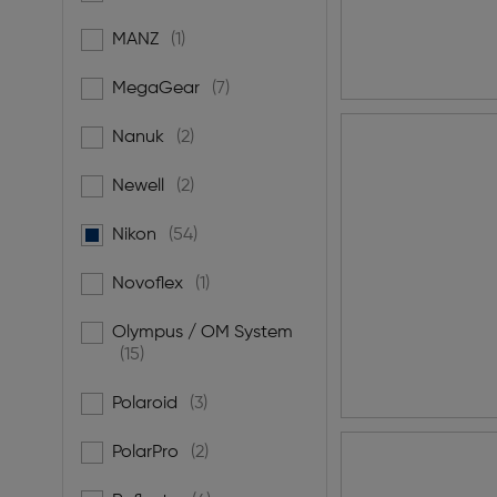
MANZ
(1)
Filtern nach Marke: MANZ
MegaGear
(7)
Filtern nach Marke: MegaGear
Nanuk
(2)
Filtern nach Marke: Nanuk
Newell
(2)
Filtern nach Marke: Newell
Nikon
(54)
gewählt: Derzeit gefiltert nach Marke: Nikon
Novoflex
(1)
Filtern nach Marke: Novoflex
Olympus / OM System
Filtern nach Marke: Olympus / OM System
(15)
Polaroid
(3)
Filtern nach Marke: Polaroid
PolarPro
(2)
Filtern nach Marke: PolarPro