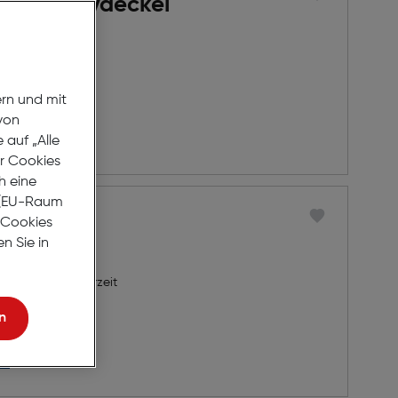
 Objektivdeckel
 ab 30€
 Lieferzeit
ern und mit
von
auf „Alle
rb
er Cookies
h eine
r (EU-Raum
e Cookies
 Filter
n Sie in
8 Werktage Lieferzeit
n
rb