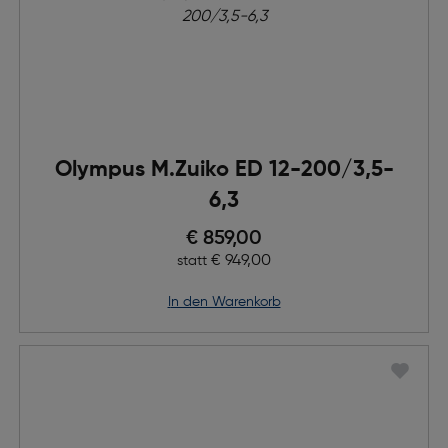
Olympus M.Zuiko ED 12-200/3,5-
6,3
Preis nach Rabatts
€ 859,00
Ursprünglicher Preis
€ 949,00
statt
in den Warenkorb