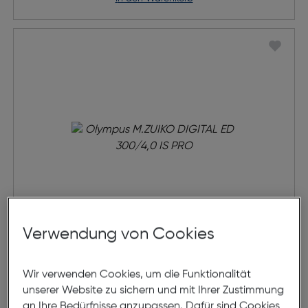
Verwendung von Cookies
Olympus M.ZUIKO DIGITAL ED
300/4,0 IS PRO
Wir verwenden Cookies, um die Funktionalität
unserer Website zu sichern und mit Ihrer Zustimmung
Preis nach Rabatts
€ 2.699,00
an Ihre Bedürfnisse anzupassen. Dafür sind Cookies