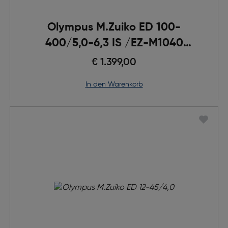
Olympus M.Zuiko ED 100-
400/5,0-6,3 IS /EZ-M1040
schwarz
€ 1.399,00
in den Warenkorb