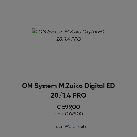
OM System M.Zuiko Digital ED
20/1,4 PRO
Preis nach Rabatts
€ 599,00
Ursprünglicher Preis
€ 699,00
statt
in den Warenkorb