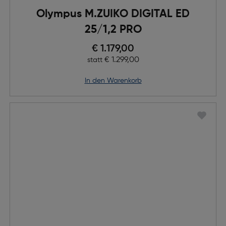
Olympus M.ZUIKO DIGITAL ED
25/1,2 PRO
Preis nach Rabatts
€ 1.179,00
Ursprünglicher Preis
€ 1.299,00
statt
in den Warenkorb