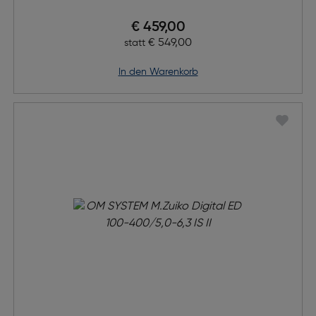
Preis nach Rabatts
€ 459,00
Ursprünglicher Preis
€ 549,00
statt
in den Warenkorb