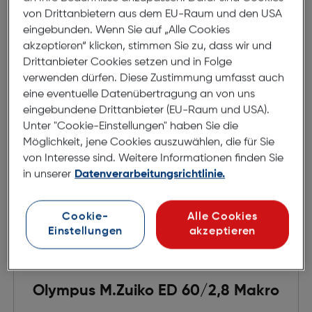
Ursprünglicher Preis
€ 2.790,00
statt
von Drittanbietern aus dem EU-Raum und den USA
eingebunden. Wenn Sie auf „Alle Cookies
in den Warenkorb
akzeptieren“ klicken, stimmen Sie zu, dass wir und
Drittanbieter Cookies setzen und in Folge
verwenden dürfen. Diese Zustimmung umfasst auch
eine eventuelle Datenübertragung an von uns
eingebundene Drittanbieter (EU-Raum und USA).
Unter "Cookie-Einstellungen" haben Sie die
Möglichkeit, jene Cookies auszuwählen, die für Sie
von Interesse sind. Weitere Informationen finden Sie
in unserer
Datenverarbeitungsrichtlinie.
Cookie-
Alle Cookies
Einstellungen
akzeptieren
Olympus M.Zuiko ED 60/2,8 Makro