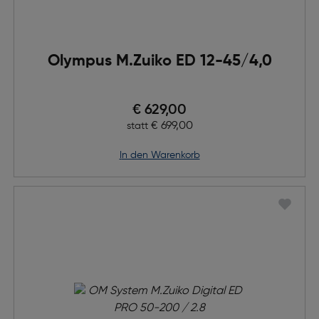
Olympus M.Zuiko ED 12-45/4,0
Preis nach Rabatts
€ 629,00
Ursprünglicher Preis
€ 699,00
statt
in den Warenkorb