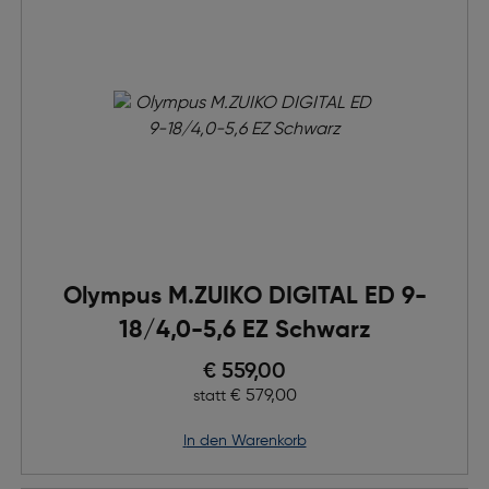
Olympus M.ZUIKO DIGITAL ED 9-
18/4,0-5,6 EZ Schwarz
Preis nach Rabatts
€ 559,00
Ursprünglicher Preis
€ 579,00
statt
in den Warenkorb