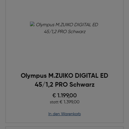
Olympus M.ZUIKO DIGITAL ED
45/1,2 PRO Schwarz
Preis nach Rabatts
€ 1.199,00
Ursprünglicher Preis
€ 1.399,00
statt
in den Warenkorb