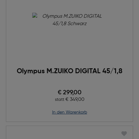
Olympus M.ZUIKO DIGITAL 45/1,8
Preis nach Rabatts
€ 299,00
Ursprünglicher Preis
€ 349,00
statt
in den Warenkorb