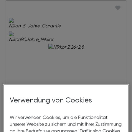
Nikkor Z 26/2,8
Verwendung von Cookies
€ 477,00
Wir verwenden Cookies, um die Funktionalität
unserer Website zu sichern und mit Ihrer Zustimmung
in den Warenkorb
an Ihre Bedürfnisse anzupassen. Dafür sind Cookies