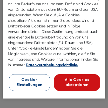
an Ihre Bedürfnisse anzupassen. Dafür sind Cookies
EXPERTEN
von Drittanbietern aus dem EU-Raum und den USA
Kontaktieren Sie unseren Kundendienst und
eingebunden. Wenn Sie auf „Alle Cookies
vereinbaren Sie gleich einen Termin mit einem
akzeptieren“ klicken, stimmen Sie zu, dass wir und
Experten.
Drittanbieter Cookies setzen und in Folge
verwenden dürfen. Diese Zustimmung umfasst auch
Haben Sie Fragen?
eine eventuelle Datenübertragung an von uns
eingebundene Drittanbieter (EU-Raum und USA).
Finden Sie gleich Ihr Geschäft
Unter "Cookie-Einstellungen" haben Sie die
Möglichkeit, jene Cookies auszuwählen, die für Sie
von Interesse sind. Weitere Informationen finden Sie
Jetzt Termin vereinbaren
in unserer
Datenverarbeitungsrichtlinie.
Kontaktieren Sie unsere Hotline
0800 31 13 33
Cookie-
Alle Cookies
Mo-Fr 08:00–18:00, Sa 09:00–13:00
Einstellungen
akzeptieren