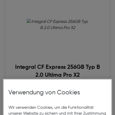
Integral CF Express 256GB Typ B
2.0 Ultima Pro X2
€ 202,00
Verwendung von Cookies
in den Warenkorb
Wir verwenden Cookies, um die Funktionalität
Beratung
unserer Website zu sichern und mit Ihrer Zustimmung