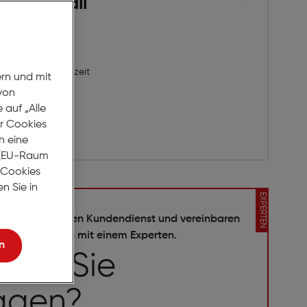
Ultraschall
ngsgerät
3 Werktage Lieferzeit
ern und mit
von
auf „Alle
er Cookies
rb
h eine
r (EU-Raum
e Cookies
n Sie in
EXPERTEN
ieren Sie unseren Kundendienst und vereinbaren
ch einen Termin mit einem Experten.
n
ben Sie
agen?