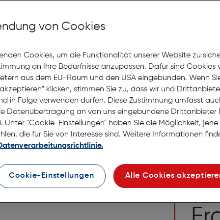
Bea Tec 
Reinigu
ndung von Cookies
Gratis Versand
Lagernd | 2 bis 
enden Cookies, um die Funktionalität unserer Website zu sich
stimmung an Ihre Bedürfnisse anzupassen. Dafür sind Cookies 
€ 34,99
ietern aus dem EU-Raum und den USA eingebunden. Wenn Sie 
akzeptieren“ klicken, stimmen Sie zu, dass wir und Drittanbiet
in den Warenko
nd in Folge verwenden dürfen. Diese Zustimmung umfasst auc
le Datenübertragung an von uns eingebundene Drittanbiete
. Unter "Cookie-Einstellungen" haben Sie die Möglichkeit, jen
en, die für Sie von Interesse sind. Weitere Informationen finde
Datenverarbeitungsrichtlinie.
Kontakt
Sie glei
Cookie-Einstellungen
Alle Cookies akzeptiere
Ha
Fr