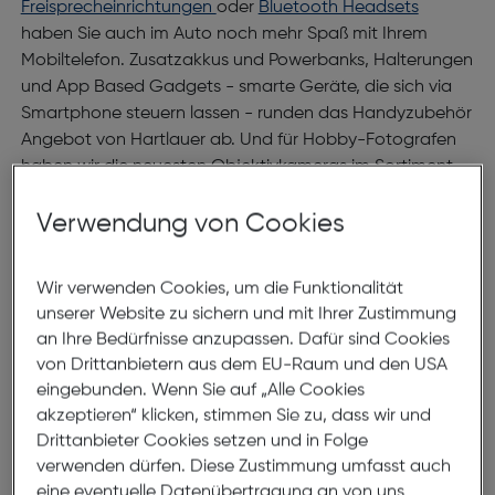
Freisprecheinrichtungen
oder
Bluetooth Headsets
haben Sie auch im Auto noch mehr Spaß mit Ihrem
Mobiltelefon. Zusatzakkus und Powerbanks, Halterungen
und App Based Gadgets - smarte Geräte, die sich via
Smartphone steuern lassen - runden das Handyzubehör
Angebot von Hartlauer ab. Und für Hobby-Fotografen
haben wir die neuesten Objektivkameras im Sortiment.
Damit können Sie Ihr Smartphone ganz einfach zur
Verwendung von Cookies
Hochleistungskamera umfunktionieren.
Taschen, Cover und
Wir verwenden Cookies, um die Funktionalität
Displayschutzfolien
unserer Website zu sichern und mit Ihrer Zustimmung
an Ihre Bedürfnisse anzupassen. Dafür sind Cookies
Sie haben sich ein nagelneues iPhone oder Samsung
von Drittanbietern aus dem EU-Raum und den USA
Gerät zugelegt und wollen so lange wie möglich Freude
eingebunden. Wenn Sie auf „Alle Cookies
daran haben - ganz klar. Hartlauer hat für Sie das
akzeptieren“ klicken, stimmen Sie zu, dass wir und
perfekte Zubehör in Form von universellen oder
Drittanbieter Cookies setzen und in Folge
verwenden dürfen. Diese Zustimmung umfasst auch
passgenauen Taschen. Sie sind nicht so sehr begeistert,
eine eventuelle Datenübertragung an von uns
Ihr Smartphone in einem Täschchen zu verstecken?