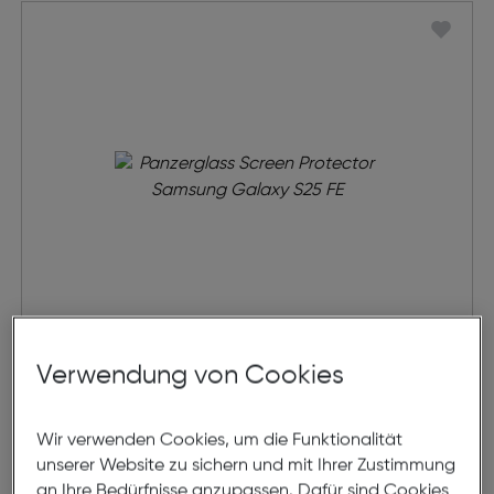
Panzerglass Screen Protector
Verwendung von Cookies
Samsung Galaxy S25 FE
€ 29,99
Wir verwenden Cookies, um die Funktionalität
unserer Website zu sichern und mit Ihrer Zustimmung
in den Warenkorb
an Ihre Bedürfnisse anzupassen. Dafür sind Cookies