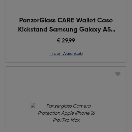
PanzerGlass CARE Wallet Case
Kickstand Samsung Galaxy A56
5G
€ 29,99
in den Warenkorb