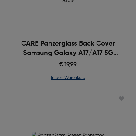
CARE Panzerglass Back Cover
Samsung Galaxy A17/A17 5G
Black
€ 19,99
in den Warenkorb