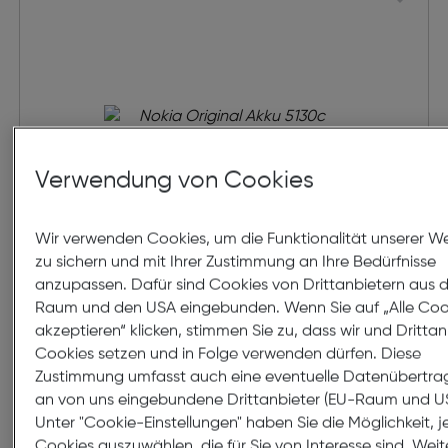
Verwendung von Cookies
Wir verwenden Cookies, um die Funktionalität unserer W
zu sichern und mit Ihrer Zustimmung an Ihre Bedürfnisse
anzupassen. Dafür sind Cookies von Drittanbietern aus
Nokia Original Akku 5130c
Raum und den USA eingebunden. Wenn Sie auf „Alle Coo
1.020mAh
akzeptieren“ klicken, stimmen Sie zu, dass wir und Drittan
Cookies setzen und in Folge verwenden dürfen. Diese
€ 35,99
Zustimmung umfasst auch eine eventuelle Datenübertr
an von uns eingebundene Drittanbieter (EU-Raum und U
in den Warenkorb
Unter "Cookie-Einstellungen" haben Sie die Möglichkeit, j
Cookies auszuwählen, die für Sie von Interesse sind. Weit