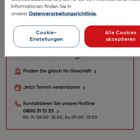
Beratung
Informationen finden Sie in
unserer
Datenverarbeitungsrichtlinie.
EXPERTEN
Kontaktieren Sie unseren Kundendienst und
Cookie-
Alle Cookies
vereinbaren Sie gleich einen Termin mit einem
Einstellungen
akzeptieren
Experten.
Haben Sie Fragen?
Finden Sie gleich Ihr Geschäft
Jetzt Termin vereinbaren
Kontaktieren Sie unsere Hotline
0800 31 13 33
Mo-Fr 08:00–18:00, Sa 09:00–13:00