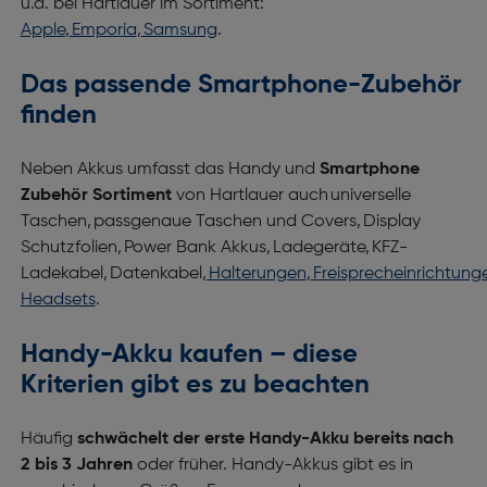
u.a. bei Hartlauer im Sortiment:
Apple
,
Emporia
,
Samsung
.
Das passende Smartphone-Zubehör
finden
Neben Akkus umfasst das Handy und
Smartphone
Zubehör Sortiment
von Hartlauer auch universelle
Taschen, passgenaue Taschen und Covers, Display
Schutzfolien, Power Bank Akkus, Ladegeräte, KFZ-
Ladekabel, Datenkabel,
Halterungen
,
Freisprecheinrichtung
Headsets
.
Handy-Akku kaufen – diese
Kriterien gibt es zu beachten
Häufig
schwächelt der erste Handy-Akku bereits nach
2 bis 3 Jahren
oder früher. Handy-Akkus gibt es in