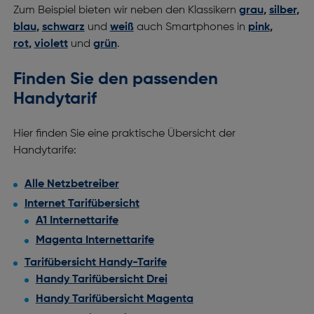
Zum Beispiel bieten wir neben den Klassikern
grau
,
silber
,
blau
,
schwarz
und
weiß
auch Smartphones in
pink
,
rot
,
violett
und
grün
.
Finden Sie den passenden
Handytarif
Hier finden Sie eine praktische Übersicht der
Handytarife:
Alle Netzbetreiber
Internet
Tarifübersicht
A1 Internettarife
Magenta Internettarife
Tarifübersicht Handy-Tarife
Handy Tarifübersicht Drei
Handy Tarifübersicht Magenta