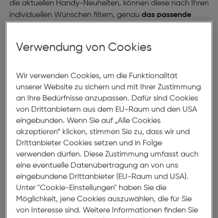
die aktuellen Handy-Neuheiten, können diese nach Ihren
individuellen Wünschen filtern, genau
das passende
Modell
aussuchen und anschließend direkt bestellen. So
geht es in nur wenigen Klicks zu Ihrem nächsten
Verwendung von Cookies
Smartphone!
Handy-Bestenliste: Top-Smartphones bei
Wir verwenden Cookies, um die Funktionalität
Hartlauer
unserer Website zu sichern und mit Ihrer Zustimmung
an Ihre Bedürfnisse anzupassen. Dafür sind Cookies
Sie möchtest wissen, welche Handyhersteller wir im
von Drittanbietern aus dem EU-Raum und den USA
Angebot haben? Hier finden Sie eine
Übersicht
über alle
eingebunden. Wenn Sie auf „Alle Cookies
unsere Handy- und Smartphone-Hersteller, von denen
akzeptieren“ klicken, stimmen Sie zu, dass wir und
Drittanbieter Cookies setzen und in Folge
wir die aktuellen Produkte führen, zum
verwenden dürfen. Diese Zustimmung umfasst auch
Beispiel:
Apple
,
LG
,
Samsung
,
Huawei
und
Emporia
. Ob
eine eventuelle Datenübertragung an von uns
Handys für Einsteiger oder
erstklassige Top-Geräte
–
eingebundene Drittanbieter (EU-Raum und USA).
bei Hartlauer finden Sie Smartphones der beliebtesten
Unter "Cookie-Einstellungen" haben Sie die
Marken. Da ist garantiert auch das richtige für Sie
Möglichkeit, jene Cookies auszuwählen, die für Sie
dabei.
von Interesse sind. Weitere Informationen finden Sie