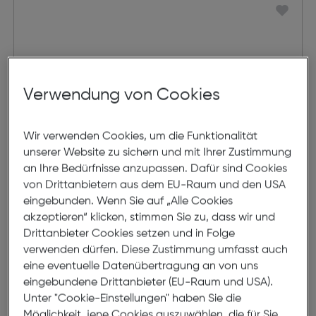
Verwendung von Cookies
Wir verwenden Cookies, um die Funktionalität
unserer Website zu sichern und mit Ihrer Zustimmung
an Ihre Bedürfnisse anzupassen. Dafür sind Cookies
von Drittanbietern aus dem EU-Raum und den USA
eingebunden. Wenn Sie auf „Alle Cookies
akzeptieren“ klicken, stimmen Sie zu, dass wir und
Fresh'n Rebel BT On-Ear-
Drittanbieter Cookies setzen und in Folge
Kopfhörer Code Junior Wavy
verwenden dürfen. Diese Zustimmung umfasst auch
Water
eine eventuelle Datenübertragung an von uns
€ 34,99
eingebundene Drittanbieter (EU-Raum und USA).
Unter "Cookie-Einstellungen" haben Sie die
in den Warenkorb
Möglichkeit, jene Cookies auszuwählen, die für Sie