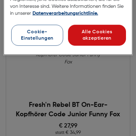
von Interesse sind. Weitere Informationen finden Sie
in unserer
Datenverarbeitungsrichtlinie.
Cookie-
Alle Cookies
Einstellungen
akzeptieren
Fresh'n Rebel BT On-Ear-
Kopfhörer Code Junior Funny Fox
Preis nach Rabatts
€ 27,99
Ursprünglicher Preis
€ 34,99
statt