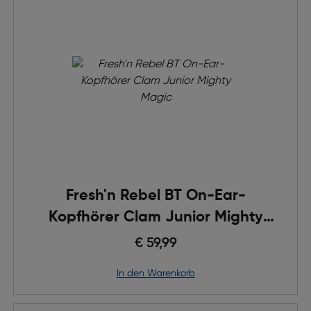
Fresh'n Rebel BT On-Ear-
Kopfhörer Clam Junior Mighty
Magic
€ 59,99
in den Warenkorb