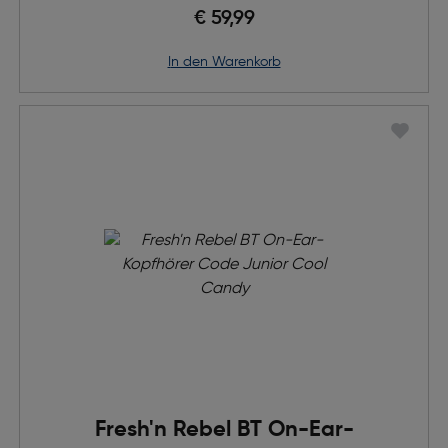
Donut
€ 59,99
in den Warenkorb
Fresh'n Rebel BT On-Ear-