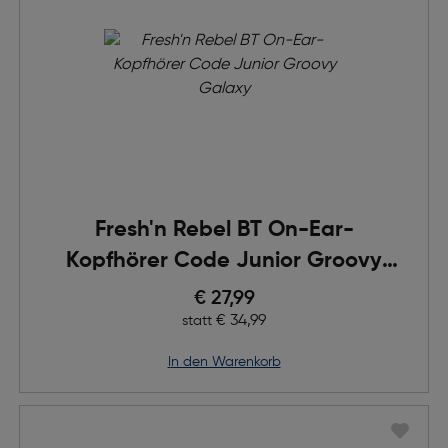
Fresh'n Rebel BT On-Ear-
Kopfhörer Code Junior Groovy
Galaxy
Preis nach Rabatts
€ 27,99
Ursprünglicher Preis
€ 34,99
statt
in den Warenkorb