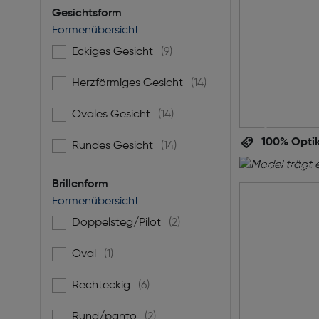
Gesichtsform
Formenübersicht
Eckiges Gesicht
(9)
Filtern nach Gesichtsform: Eckiges Gesicht
Perf
Herzförmiges Gesicht
(14)
Filtern nach Gesichtsform: Herzförmiges Gesicht
per
Ovales Gesicht
(14)
Filtern nach Gesichtsform: Ovales Gesicht
100% Optik
Rundes Gesicht
(14)
Filtern nach Gesichtsform: Rundes Gesicht
Ihre Augen
jetzt einen
Brillenform
inklusive g
Formenübersicht
die ideale B
unverbindl
Doppelsteg/Pilot
(2)
Filtern nach Brillenform: Doppelsteg/Pilot
Oval
(1)
Filtern nach Brillenform: Oval
Termin
Rechteckig
(6)
Filtern nach Brillenform: Rechteckig
Rund/panto
(2)
Filtern nach Brillenform: Rund/panto