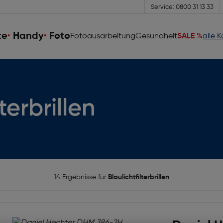
Service: 0800 31 13 33
te
Handy
Foto
Fotoausarbeitung
Gesundheit
SALE %
alle 
terbrillen
14 Ergebnisse für
Blaulichtfilterbrillen