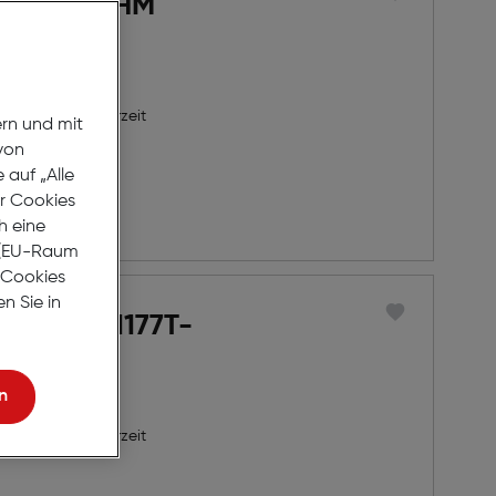
Hechter DHM
8 Werktage Lieferzeit
ern und mit
von
auf „Alle
er Cookies
nprobieren
h eine
r (EU-Raum
e Cookies
n Sie in
a Roche 1177T-
n
8 Werktage Lieferzeit