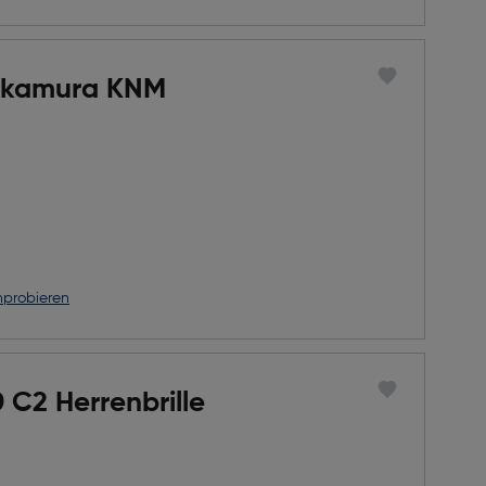
akamura KNM
nprobieren
C2 Herrenbrille