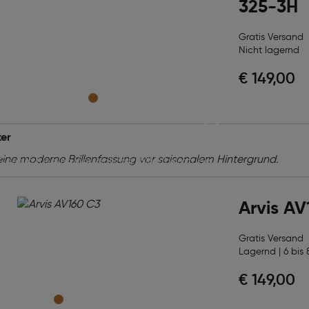
325-3H
Gratis Versand
Nicht lagernd
ekte Brille,
€ 149,00
fekte Beratung!
er
 verdienen die beste Betreuung! Vereinbaren Sie
 Termin für eine persönliche Brillenberatung
ratis Sehtest. Unser Team unterstützt Sie dabei,
rille für Ihren Alltag zu finden – professionell,
Arvis AV
ich und auf Ihre Wünsche abgestimmt.
Gratis Versand
 vereinbaren
Lagernd | 6 bis 
€ 149,00