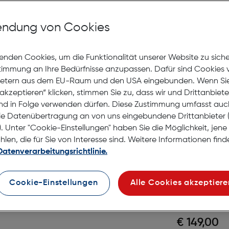
Daniel 
386-2H
ndung von Cookies
Gratis Versand
Lagernd | 6 bis 
enden Cookies, um die Funktionalität unserer Website zu sich
illen
stimmung an Ihre Bedürfnisse anzupassen. Dafür sind Cookies 
€ 149,00
ietern aus dem EU-Raum und den USA eingebunden. Wenn Sie 
amen
akzeptieren“ klicken, stimmen Sie zu, dass wir und Drittanbiet
Modell online a
nd in Folge verwenden dürfen. Diese Zustimmung umfasst auc
ren
le Datenübertragung an von uns eingebundene Drittanbiete
. Unter "Cookie-Einstellungen" haben Sie die Möglichkeit, jen
en, die für Sie von Interesse sind. Weitere Informationen finde
Robert L
Datenverarbeitungsrichtlinie.
02H
Cookie-Einstellungen
Alle Cookies akzeptiere
Gratis Versand
Lagernd | 6 bis 
€ 149,00