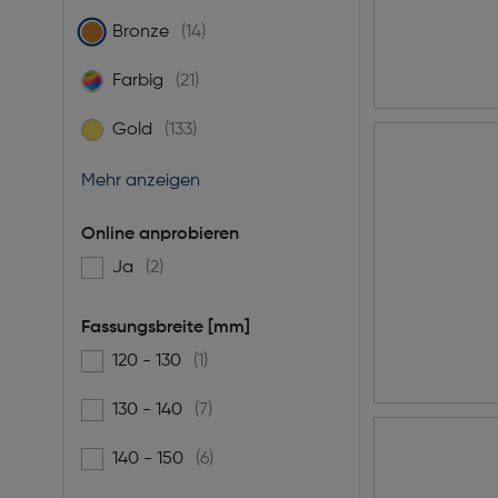
Bronze
(14)
gewählt: Derzeit gefiltert nach Farbe: Bronze
Farbig
(21)
Filtern nach Farbe: Farbig
Gold
(133)
Filtern nach Farbe: Gold
Mehr anzeigen
Online anprobieren
Ja
(2)
Filtern nach Online anprobieren: Ja
Fassungsbreite [mm]
120 - 130
(1)
Filtern nach Fassungsbreite [mm]: 120 - 130
130 - 140
(7)
Filtern nach Fassungsbreite [mm]: 130 - 140
140 - 150
(6)
Filtern nach Fassungsbreite [mm]: 140 - 150