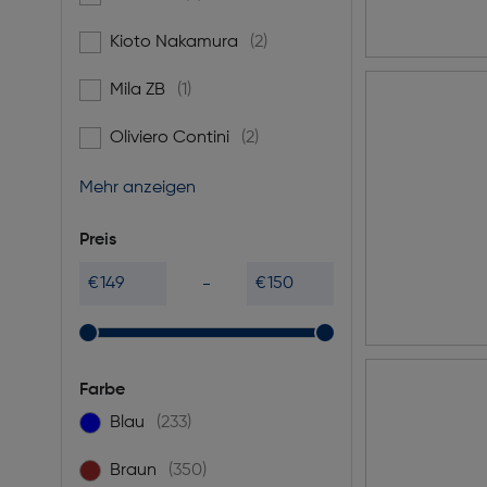
Kioto Nakamura
(2)
Filtern nach Marke: Kioto Nakamura
Mila ZB
(1)
Filtern nach Marke: Mila ZB
Oliviero Contini
(2)
Filtern nach Marke: Oliviero Contini
Mehr anzeigen
Preis
€
€
Farbe
Blau
(233)
Filtern nach Farbe: Blau
Braun
(350)
Filtern nach Farbe: Braun