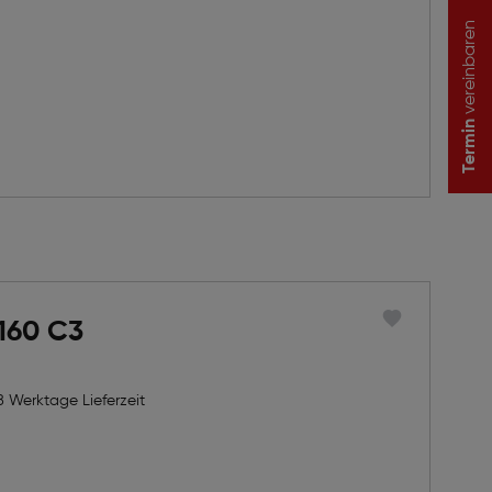
vereinbaren
Termin
160 C3
8 Werktage Lieferzeit