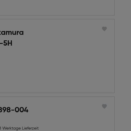
kamura
-5H
 898-004
8 Werktage Lieferzeit