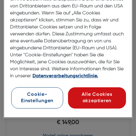
von Drittanbietern aus dem EU-Raum und den USA
eingebunden. Wenn Sie auf „Alle Cookies
akzeptieren“ klicken, stimmen Sie zu, dass wir und
Drittanbieter Cookies setzen und in Folge
verwenden dürfen. Diese Zustimmung umfasst auch
eine eventuelle Datenübertragung an von uns
eingebundene Drittanbieter (EU-Raum und USA).
Unter "Cookie-Einstellungen" haben Sie die
Möglichkeit, jene Cookies auszuwählen, die für Sie
von Interesse sind. Weitere Informationen finden Sie
in unserer
Datenverarbeitungsrichtlinie.
Cookie-
Alle Cookies
Ruud van Dyke RVD1358T-2H
Einstellungen
akzeptieren
€ 149,00
Modell online anprobieren