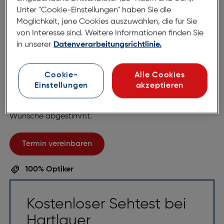
Unter "Cookie-Einstellungen" haben Sie die
Perfekte Brille, perfekte
Möglichkeit, jene Cookies auszuwählen, die für Sie
Beratung!
von Interesse sind. Weitere Informationen finden Sie
Ihre Augen verdienen die beste Betreuung!
in unserer
Datenverarbeitungsrichtlinie.
Vereinbaren Sie jetzt einen Termin für eine
persönliche Brillenberatung inklusive gratis
Cookie-
Alle Cookies
Sehtest. Unser Team unterstützt Sie dabei,
Einstellungen
akzeptieren
die ideale Brille für Ihren Alltag zu finden –
professionell, unverbindlich und auf Ihre
Wünsche abgestimmt.
Termin vereinbaren
100% Optiker
Kostenloser Sehtest bei
Hartlauer