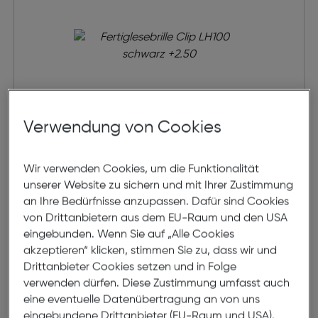
Verwendung von Cookies
Fertiglesebrille Clip LH100 schwarz
Wir verwenden Cookies, um die Funktionalität
unserer Website zu sichern und mit Ihrer Zustimmung
an Ihre Bedürfnisse anzupassen. Dafür sind Cookies
€ 19,95
von Drittanbietern aus dem EU-Raum und den USA
eingebunden. Wenn Sie auf „Alle Cookies
in den Warenkorb
akzeptieren“ klicken, stimmen Sie zu, dass wir und
Drittanbieter Cookies setzen und in Folge
100% Optiker
verwenden dürfen. Diese Zustimmung umfasst auch
eine eventuelle Datenübertragung an von uns
eingebundene Drittanbieter (EU-Raum und USA).