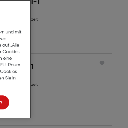
rini B2501-1
8 Werktage Lieferzeit
ern und mit
von
auf „Alle
er Cookies
h eine
r (EU-Raum
un OS127-1
e Cookies
n Sie in
8 Werktage Lieferzeit
n
nprobieren