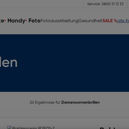
Service: 0800 31 13 33
te
Handy
Foto
Fotoausarbeitung
Gesundheit
SALE %
alle 
len
26 Ergebnisse für
Damensonnenbrillen