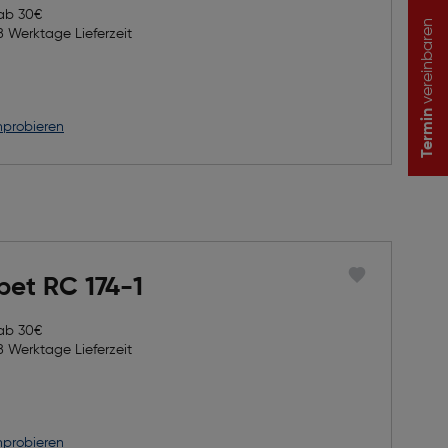
 ab 30€
vereinbaren
8 Werktage Lieferzeit
Termin
nprobieren
pet RC 174-1
 ab 30€
8 Werktage Lieferzeit
nprobieren