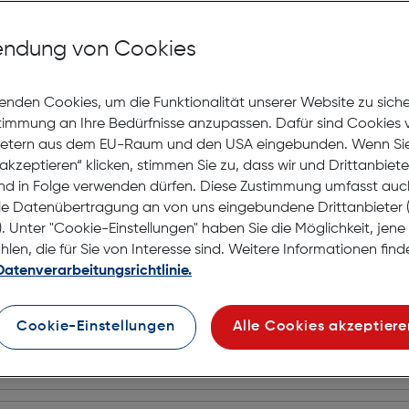
Baldessa
ndung von Cookies
Gratis Versand
Lagernd | 6 bis 
€ 129,00
enden Cookies, um die Funktionalität unserer Website zu sich
rillen
stimmung an Ihre Bedürfnisse anzupassen. Dafür sind Cookies 
ietern aus dem EU-Raum und den USA eingebunden. Wenn Sie 
akzeptieren“ klicken, stimmen Sie zu, dass wir und Drittanbiet
nd in Folge verwenden dürfen. Diese Zustimmung umfasst auc
le Datenübertragung an von uns eingebundene Drittanbiete
Optic S
. Unter "Cookie-Einstellungen" haben Sie die Möglichkeit, jen
en, die für Sie von Interesse sind. Weitere Informationen finde
Gratis Versand
Datenverarbeitungsrichtlinie.
Lagernd | 6 bis 
€ 50,72
Cookie-Einstellungen
Alle Cookies akzeptiere
Modell online a