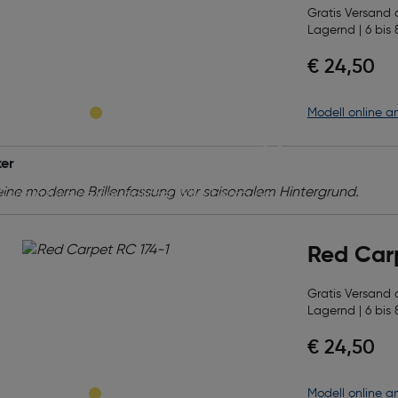
Gratis Versand
Lagernd | 6 bis 
ekte Brille,
€ 24,50
Modell online a
fekte Beratung!
er
 verdienen die beste Betreuung! Vereinbaren Sie
 Termin für eine persönliche Brillenberatung
ratis Sehtest. Unser Team unterstützt Sie dabei,
rille für Ihren Alltag zu finden – professionell,
Red Car
ich und auf Ihre Wünsche abgestimmt.
Gratis Versand
 vereinbaren
Lagernd | 6 bis 
€ 24,50
Modell online a