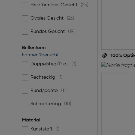
Herzförmiges Gesicht
(25)
Filtern nach Gesichtsform: Herzförmiges Gesicht
Ovales Gesicht
(26)
Filtern nach Gesichtsform: Ovales Gesicht
Perf
Rundes Gesicht
(19)
Filtern nach Gesichtsform: Rundes Gesicht
per
Brillenform
Formenübersicht
100% Optik
Ihre Augen
Doppelsteg/Pilot
(3)
Filtern nach Brillenform: Doppelsteg/Pilot
jetzt einen
inklusive g
Rechteckig
(1)
Filtern nach Brillenform: Rechteckig
die ideale B
unverbindl
Rund/panto
(11)
Filtern nach Brillenform: Rund/panto
Schmetterling
(10)
Filtern nach Brillenform: Schmetterling
Termin
Material
Kunststoff
(1)
Filtern nach Material: Kunststoff