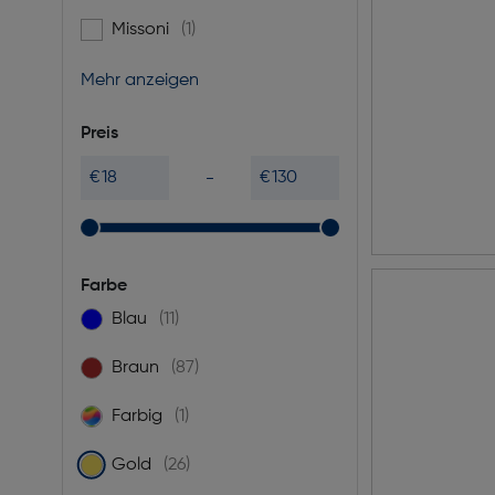
Missoni
(1)
Filtern nach Marke: Missoni
Mehr anzeigen
Preis
€
€
Farbe
Blau
(11)
Filtern nach Farbe: Blau
Braun
(87)
Filtern nach Farbe: Braun
Farbig
(1)
Filtern nach Farbe: Farbig
Gold
(26)
gewählt: Derzeit gefiltert nach Farbe: Gold