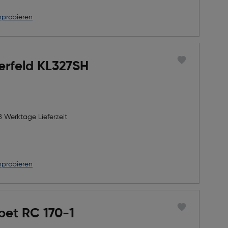
nprobieren
erfeld KL327SH
8 Werktage Lieferzeit
nprobieren
pet RC 170-1