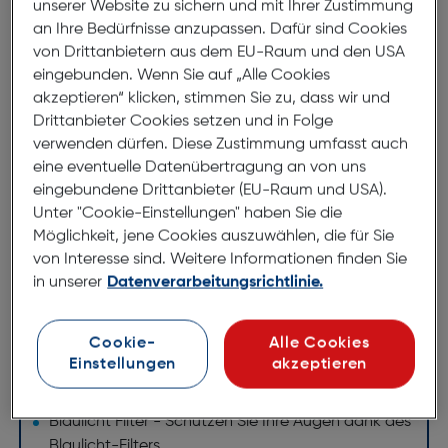
unserer Website zu sichern und mit Ihrer Zustimmung
an Ihre Bedürfnisse anzupassen. Dafür sind Cookies
Emporia Displayschutzglas Flexi
von Drittanbietern aus dem EU-Raum und den USA
Smart 4 Blaulichtfilter
eingebunden. Wenn Sie auf „Alle Cookies
ArtNr.: 621974736
akzeptieren“ klicken, stimmen Sie zu, dass wir und
Drittanbieter Cookies setzen und in Folge
Emporia Displayschutzglas Flexi
verwenden dürfen. Diese Zustimmung umfasst auch
Smart 4 Blaulichtfilter
eine eventuelle Datenübertragung an von uns
eingebundene Drittanbieter (EU-Raum und USA).
Unter "Cookie-Einstellungen" haben Sie die
Strapazierfähig - Die Materialhärte von bis zu 8 H
Möglichkeit, jene Cookies auszuwählen, die für Sie
garantiert bestmöglichen Schutz.
von Interesse sind. Weitere Informationen finden Sie
Bruchschutz - Das flexible Schutzglas ist aus
in unserer
Datenverarbeitungsrichtlinie.
Echtglas mit einer darunter befindlichen PET-LAGE
und bietet so besten Schutz vor Bruch, Kratzer
und Schmutz.
Cookie-
Alle Cookies
Einstellungen
akzeptieren
Einfache Montage - Leicht und blasenfrei
aufzubringen dank EasyApp Kit.
Blaulicht Filter - Schützen Sie Ihre Augen dank des
Blaulicht-Filters.