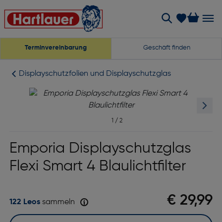
Terminvereinbarung
Geschäft finden
Displayschutzfolien und Displayschutzglas
1
/
2
Emporia Displayschutzglas
Flexi Smart 4 Blaulichtfilter
€ 29,99
122 Leos
sammeln