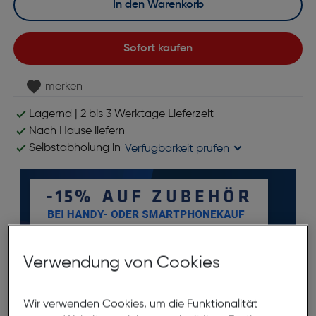
In den Warenkorb
Sofort kaufen
merken
Lagernd | 2 bis 3 Werktage Lieferzeit
Nach Hause liefern
Selbstabholung in
Verfügbarkeit prüfen
Verwendung von Cookies
Wir verwenden Cookies, um die Funktionalität
Produktbeschreibung