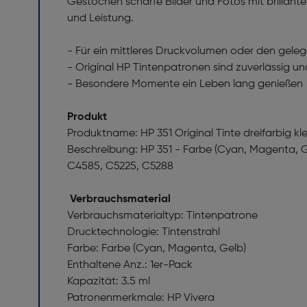
Gestochen scharfe Bilder und Fotos mit brillant
und Leistung.
- Für ein mittleres Druckvolumen oder den gele
- Original HP Tintenpatronen sind zuverlässig und
- Besondere Momente ein Leben lang genießen
Produkt
Produktname: HP 351 Original Tinte dreifarbig kl
Beschreibung: HP 351 - Farbe (Cyan, Magenta, G
C4585, C5225, C5288
Verbrauchsmaterial
Verbrauchsmaterialtyp: Tintenpatrone
Drucktechnologie: Tintenstrahl
Farbe: Farbe (Cyan, Magenta, Gelb)
Enthaltene Anz.: 1er-Pack
Kapazität: 3.5 ml
Patronenmerkmale: HP Vivera