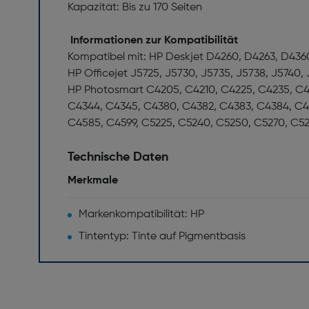
Kapazität: Bis zu 170 Seiten
Informationen zur Kompatibilität
Kompatibel mit: HP Deskjet D4260, D4263, D436
HP Officejet J5725, J5730, J5735, J5738, J5740, 
HP Photosmart C4205, C4210, C4225, C4235, C4
C4344, C4345, C4380, C4382, C4383, C4384, C4
C4585, C4599, C5225, C5240, C5250, C5270, C52
Technische Daten
Merkmale
Markenkompatibilität: HP
Tintentyp: Tinte auf Pigmentbasis