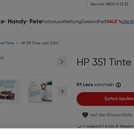
Service: 0800 31 13 33
te
Handy
Foto
Fotoausarbeitung
Gesundheit
SALE %
alle 
nd Toner
HP 351 Tinte color 3,5ml
HP 351 Tinte
97 Leos
sammeln
Sofort kaufen
auf die Wunschliste
Lagernd | 6 bis 8 Werkt