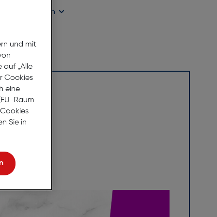
ügbarkeit prüfen
ern und mit
von
auf „Alle
er Cookies
h eine
r (EU-Raum
e Cookies
n Sie in
n