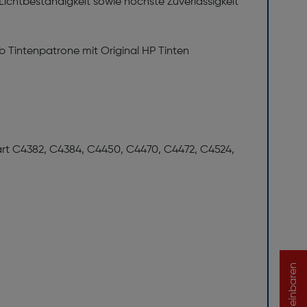
Lichtbeständigkeit sowie höchste Zuverlässigkeit
 Tintenpatrone mit Original HP Tinten
mart C4382, C4384, C4450, C4470, C4472, C4524,
vereinbaren