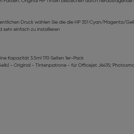
en Farben. Original HP Tinten bestechen durch herausragende 
gentlichen Druck wählen Sie die die HP 351 Cyan/Magenta/Gelb
 sehr einfach zu installieren
eine Kapazität 3.5ml 170 Seiten 1er-Pack
elb) - Original - Tintenpatrone - für Officejet J6415; Photos