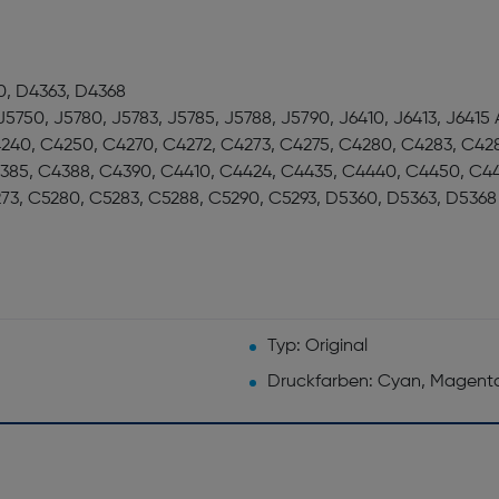
0, D4363, D4368
J5750, J5780, J5783, J5785, J5788, J5790, J6410, J6413, J6415
240, C4250, C4270, C4272, C4273, C4275, C4280, C4283, C428
385, C4388, C4390, C4410, C4424, C4435, C4440, C4450, C4
73, C5280, C5283, C5288, C5290, C5293, D5360, D5363, D5368
Typ: Original
Druckfarben: Cyan, Magenta