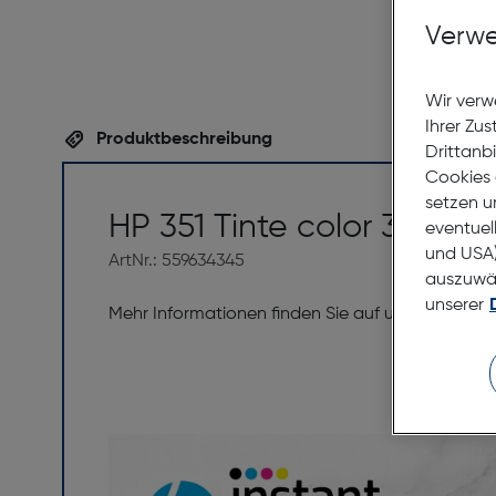
Verwe
Wir verw
Ihrer Zu
Produktbeschreibung
Drittanb
Cookies 
setzen u
HP 351 Tinte color 3,5ml
eventuel
und USA)
ArtNr.: 559634345
auszuwähl
unserer
Mehr Informationen finden Sie auf unserer
HP Ins