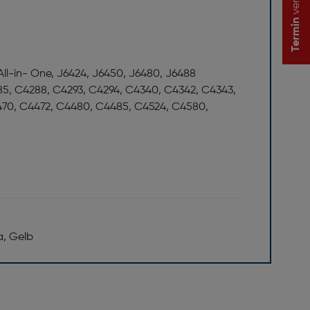
Termin
 All-in- One, J6424, J6450, J6480, J6488
5, C4288, C4293, C4294, C4340, C4342, C4343,
470, C4472, C4480, C4485, C4524, C4580,
, Gelb