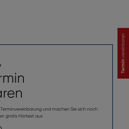
vereinbaren
Termin
r
rmin
aren
e Terminvereinbarung und machen Sie sich noch
ren gratis Hörtest aus