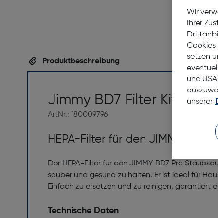
Wir verw
Ihrer Zu
Drittanb
Cookies 
setzen u
Produktbeschreibung
eventuel
und USA)
auszuwähl
Jimmy BD7 Filter Kit 1x2
unserer
ArtNr.: 180009796
HEPA-Filter für den JIMMY BD7 
Der HEPA-Filter für den JIMMY BD7 Pro Staubsauge
sauber und gesund zu halten. Er ist ideal für Ha
Einfach zu ersetzen und zu reinigen, garantiert 
Technische Daten