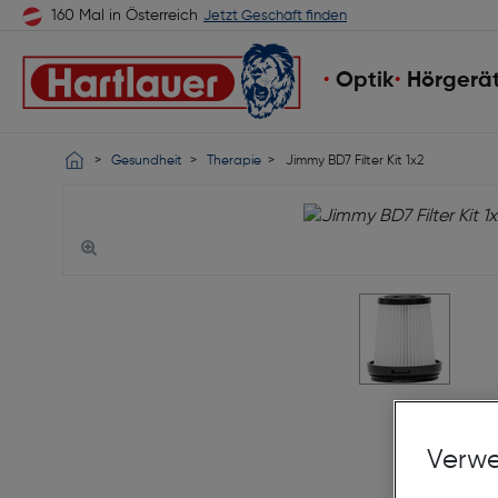
160 Mal in Österreich
Jetzt Geschäft finden
Optik
Hörgerä
Gesundheit
Therapie
Jimmy BD7 Filter Kit 1x2
Verwe