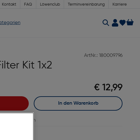
Kontakt
FAQ
Löwenclub
Terminvereinbarung
Karriere
Kategorien
ArtNr.: 180009796
lter Kit 1x2
€ 12,99
In den Warenkorb
vergleichen
age Lieferzeit