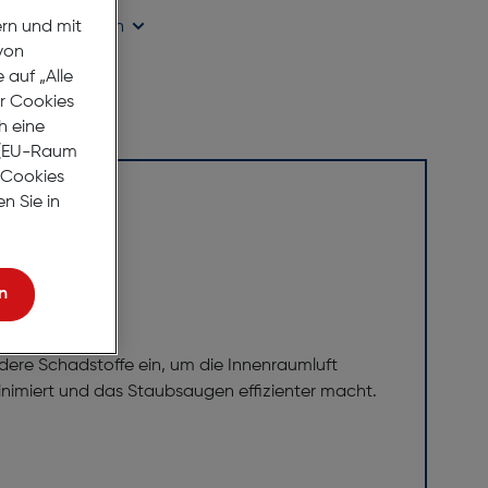
ügbarkeit prüfen
ern und mit
von
auf „Alle
er Cookies
h eine
r (EU-Raum
e Cookies
n Sie in
n
ndere Schadstoffe ein, um die Innenraumluft
 minimiert und das Staubsaugen effizienter macht.