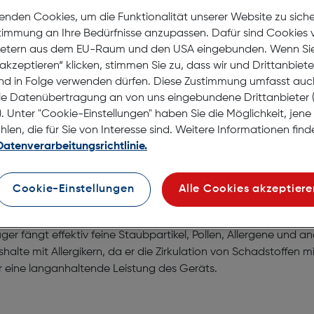
Nach Hause liefern
Selbstabholung in
Verf
enden Cookies, um die Funktionalität unserer Website zu sich
stimmung an Ihre Bedürfnisse anzupassen. Dafür sind Cookies 
ietern aus dem EU-Raum und den USA eingebunden. Wenn Sie 
akzeptieren“ klicken, stimmen Sie zu, dass wir und Drittanbiet
nd in Folge verwenden dürfen. Diese Zustimmung umfasst auc
le Datenübertragung an von uns eingebundene Drittanbiete
. Unter "Cookie-Einstellungen" haben Sie die Möglichkeit, jen
en, die für Sie von Interesse sind. Weitere Informationen finde
Datenverarbeitungsrichtlinie.
Cookie-Einstellungen
Alle Cookies akzeptiere
Pro Staubsauger.
r fängt effektiv feine Staubpartikel, Pollen, Allergene und a
ushalte mit Allergikern, da er die Zirkulation von Schadstoffen
er eine langanhaltende Leistung des Geräts.