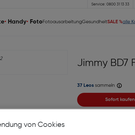
Service: 0800 31 13 33
te
Handy
Foto
Fotoausarbeitung
Gesundheit
SALE %
alle 
Jimmy BD7 Fi
37 Leos
sammeln
Sofort kaufen
auf die Wunschliste
ndung von Cookies
Lagernd | 2 bis 3 Werkt