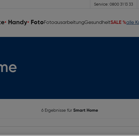
Service: 0800 31 13 33
te
Handy
Foto
Fotoausarbeitung
Gesundheit
SALE %
alle 
ome
6 Ergebnisse für
Smart Home