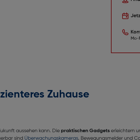
Jet
Kon
Mo-F
izienteres Zuhause
 Zukunft aussehen kann. Die
praktischen Gadgets
erleichtern u
uerbar sind
Überwachungskameras
, Bewegungsmelder und Co.