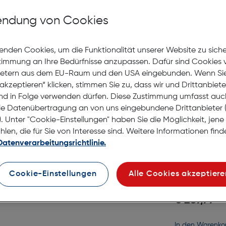
Reolink 
ndung von Cookies
B320 + R
Panel
Gratis Versand
enden Cookies, um die Funktionalität unserer Website zu sich
Lagernd | 2 bis 
stimmung an Ihre Bedürfnisse anzupassen. Dafür sind Cookies 
€ 79,99
ietern aus dem EU-Raum und den USA eingebunden. Wenn Sie 
akzeptieren“ klicken, stimmen Sie zu, dass wir und Drittanbiet
nd in Folge verwenden dürfen. Diese Zustimmung umfasst auc
in den Warenko
le Datenübertragung an von uns eingebundene Drittanbiete
. Unter "Cookie-Einstellungen" haben Sie die Möglichkeit, jen
en, die für Sie von Interesse sind. Weitere Informationen finde
Datenverarbeitungsrichtlinie.
Reolink 
Gratis Versand
Cookie-Einstellungen
Alle Cookies akzeptiere
Lagernd | 2 bis 
€ 269,99
in den Warenko