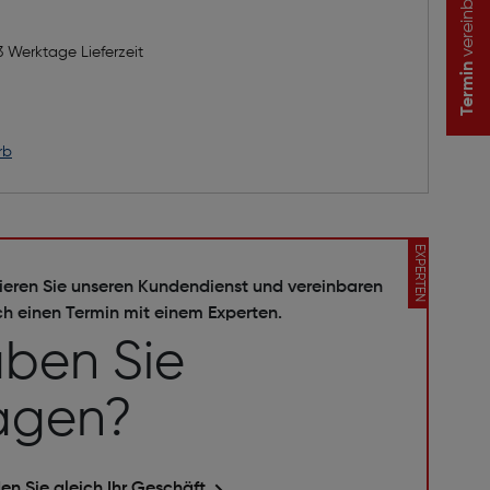
vereinbaren
3 Werktage Lieferzeit
Termin
rb
EXPERTEN
ieren Sie unseren Kundendienst und vereinbaren
ch einen Termin mit einem Experten.
ben Sie
agen?
en Sie gleich Ihr Geschäft