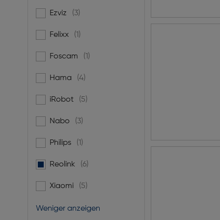
Ezviz
(3)
Filtern nach Marke: Ezviz
Felixx
(1)
Filtern nach Marke: Felixx
Foscam
(1)
Filtern nach Marke: Foscam
Hama
(4)
Filtern nach Marke: Hama
iRobot
(5)
Filtern nach Marke: iRobot
Nabo
(3)
Filtern nach Marke: Nabo
Philips
(1)
Filtern nach Marke: Philips
Reolink
(6)
gewählt: Derzeit gefiltert nach Marke: Reolink
Xiaomi
(5)
Filtern nach Marke: Xiaomi
Weniger anzeigen