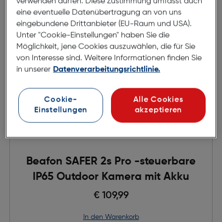
verwenden dürfen. Diese Zustimmung umfasst auch
eine eventuelle Datenübertragung an von uns
eingebundene Drittanbieter (EU-Raum und USA).
Unter "Cookie-Einstellungen" haben Sie die
Möglichkeit, jene Cookies auszuwählen, die für Sie
von Interesse sind. Weitere Informationen finden Sie
in unserer
Datenverarbeitungsrichtlinie.
Cookie-
Alle Cookies
Einstellungen
akzeptieren
Beafon SAFER 2s Pro -steuerbare
IP65 Outdoor Kamera mit Akku
€ 109,99
in den Warenkorb