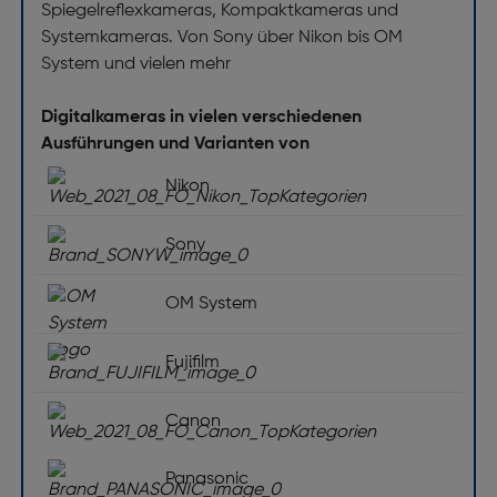
Spiegelreflexkameras, Kompaktkameras und
Anzahl enthaltener Batterien [Stück(e)]: 1
Systemkameras. Von Sony über Nikon bis OM
System und vielen mehr
Digitalkameras in vielen verschiedenen
Ausführungen und Varianten von
Nikon
Sony
OM System
Fujifilm
Canon
Panasonic