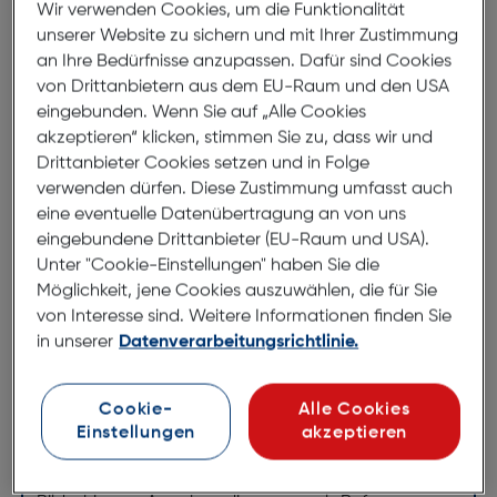
Produktbeschreibung
Wir verwenden Cookies, um die Funktionalität
unserer Website zu sichern und mit Ihrer Zustimmung
DJI Osmo Action 3 Extremer Akku
an Ihre Bedürfnisse anzupassen. Dafür sind Cookies
ArtNr.: 259659556
von Drittanbietern aus dem EU-Raum und den USA
eingebunden. Wenn Sie auf „Alle Cookies
Unterstützt bis zu 160 min
akzeptieren“ klicken, stimmen Sie zu, dass wir und
Drittanbieter Cookies setzen und in Folge
Akkulaufzeit, bis zu 150 min
verwenden dürfen. Diese Zustimmung umfasst auch
Videoaufnahme bei -20 °C und
eine eventuelle Datenübertragung an von uns
PD-Schnellladung.
eingebundene Drittanbieter (EU-Raum und USA).
Unter "Cookie-Einstellungen" haben Sie die
Der Akku liefert bis zu 160 Minuten Laufzeit.* Nimm
Möglichkeit, jene Cookies auszuwählen, die für Sie
auch bei Temperaturen von nur -20 °C bis zu 150
von Interesse sind. Weitere Informationen finden Sie
in unserer
Datenverarbeitungsrichtlinie.
Minuten lang auf.** Unterstützt PD-Schnellladen, um
in nur 18 Minuten bis zu 80 % aufzuladen.***
Cookie-
Alle Cookies
* Getestet in einer Laborumgebung bei 25 °C
Einstellungen
akzeptieren
während der Aufnahme von 1080p/30fps Videos mit
deaktivierter Stabilisierung und ausgeschalteten