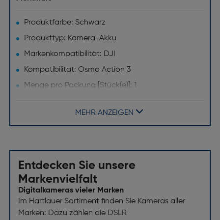
Produktfarbe: Schwarz
Produkttyp: Kamera-Akku
Markenkompatibilität: DJI
Kompatibilität: Osmo Action 3
Menge pro Packung [Stück(e)]: 1
Gewicht und Abmessungen
MEHR ANZEIGEN
Breite [mm]: 44.2
Tiefe [mm]: 12.1
Höhe [mm]: 34.4
Entdecken Sie unsere
Gewicht [g]: 34
Markenvielfalt
Akku/Batterie
Digitalkameras vieler Marken
Im Hartlauer Sortiment finden Sie Kameras aller
Batterien enthalten: Ja
Marken: Dazu zählen die DSLR