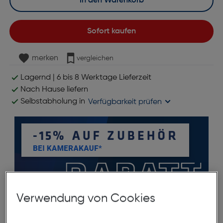
In den Warenkorb
Sofort kaufen
merken
vergleichen
Lagernd | 6 bis 8 Werktage Lieferzeit
Nach Hause liefern
Selbstabholung in
Verfügbarkeit prüfen
*ausgenommen Objektive
Verwendung von Cookies