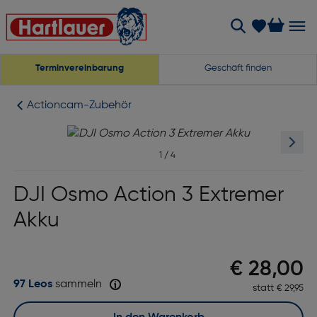
Terminvereinbarung
Geschäft finden
Actioncam-Zubehör
1
/
4
DJI Osmo Action 3 Extremer
Akku
Preis na
€ 28,00
97 Leos
sammeln
statt
Ursprüngl
€ 29,95