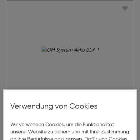
OM System Akku BLX-1
Verwendung von Cookies
€ 89,00
Wir verwenden Cookies, um die Funktionalität
unserer Website zu sichern und mit Ihrer Zustimmung
in den Warenkorb
an Ihre Bedürfnisse anzupassen. Dafür sind Cookies