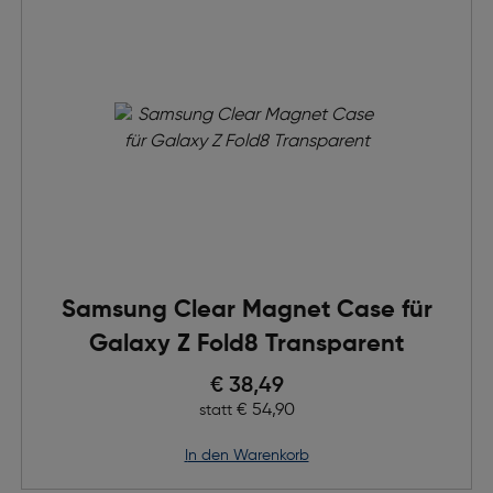
Samsung Clear Magnet Case für
Galaxy Z Fold8 Transparent
Preis nach Rabatts
€ 38,49
Ursprünglicher Preis
€ 54,90
statt
in den Warenkorb