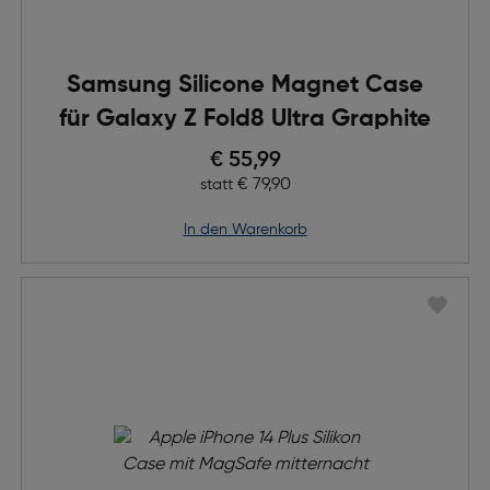
Samsung Silicone Magnet Case
für Galaxy Z Fold8 Ultra Graphite
Preis nach Rabatts
€ 55,99
Ursprünglicher Preis
€ 79,90
statt
in den Warenkorb