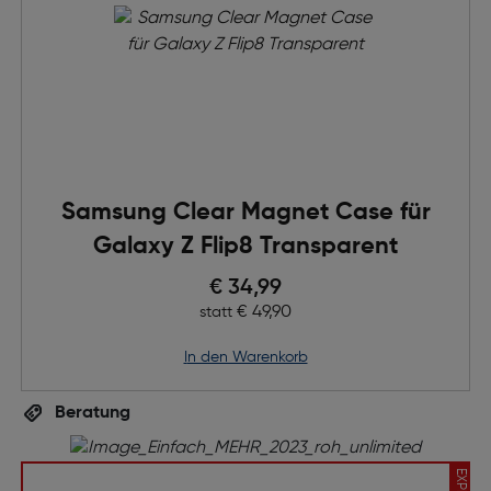
Samsung Clear Magnet Case für
Galaxy Z Flip8 Transparent
Preis nach Rabatts
€ 34,99
Ursprünglicher Preis
€ 49,90
statt
in den Warenkorb
Beratung