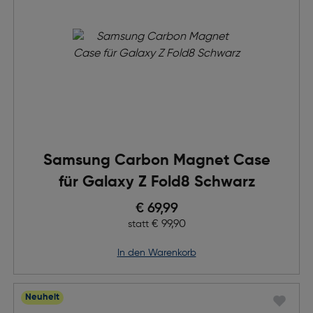
Samsung Carbon Magnet Case
für Galaxy Z Fold8 Schwarz
Preis nach Rabatts
€ 69,99
Ursprünglicher Preis
€ 99,90
statt
in den Warenkorb
Neuheit