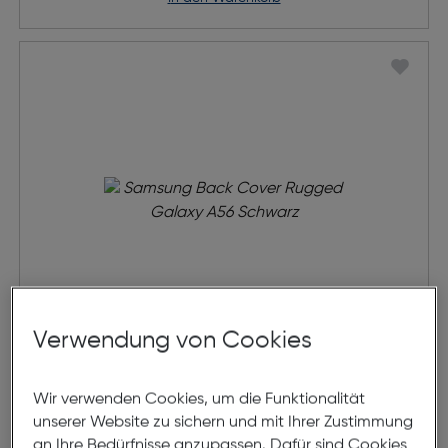
Verwendung von Cookies
Samsung Back Cover Rugged
Galaxy A56 Schwarz
Wir verwenden Cookies, um die Funktionalität
unserer Website zu sichern und mit Ihrer Zustimmung
€ 19,99
an Ihre Bedürfnisse anzupassen. Dafür sind Cookies