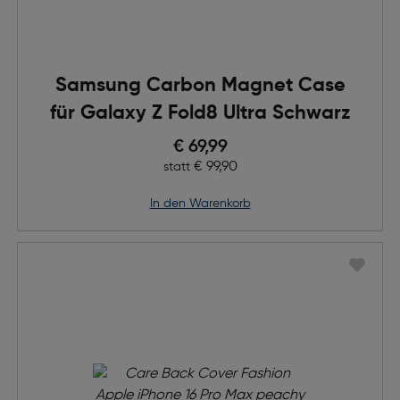
Samsung Carbon Magnet Case
für Galaxy Z Fold8 Ultra Schwarz
Preis nach Rabatts
€ 69,99
Ursprünglicher Preis
€ 99,90
statt
in den Warenkorb