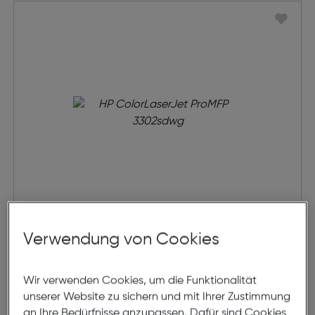
HP ColorLaserJet ProMFP
Verwendung von Cookies
3302sdwg
€ 409,99
Wir verwenden Cookies, um die Funktionalität
unserer Website zu sichern und mit Ihrer Zustimmung
in den Warenkorb
an Ihre Bedürfnisse anzupassen. Dafür sind Cookies