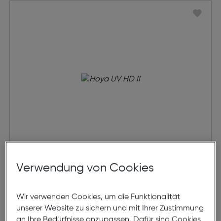
Hoya UV HD II
Verwendung von Cookies
€ 88,90
Wir verwenden Cookies, um die Funktionalität
unserer Website zu sichern und mit Ihrer Zustimmung
in den Warenkorb
an Ihre Bedürfnisse anzupassen. Dafür sind Cookies