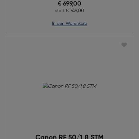
Preis nach Rabatts
€ 699,00
Ursprünglicher Preis
€ 749,00
statt
in den Warenkorb
Canon RF 50/1,8 STM