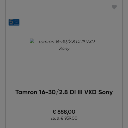
Tamron 16-30/2.8 Di III VXD Sony
Preis nach Rabatts
€ 888,00
Ursprünglicher Preis
€ 959,00
statt