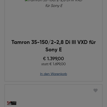
Tamron 35-150/2-2,8 Di III VXD für
Sony E
Preis nach Rabatts
€ 1.399,00
Ursprünglicher Preis
€ 1.699,00
statt
in den Warenkorb