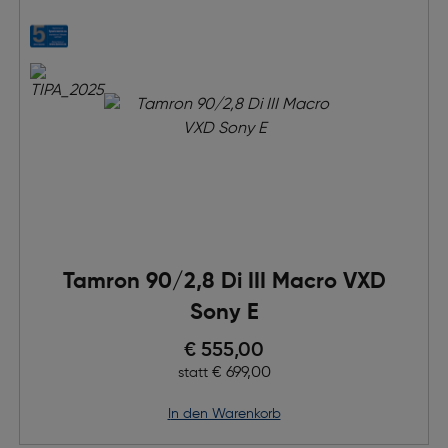
Tamron 90/2,8 Di III Macro VXD
Sony E
Preis nach Rabatts
€ 555,00
Ursprünglicher Preis
€ 699,00
statt
in den Warenkorb