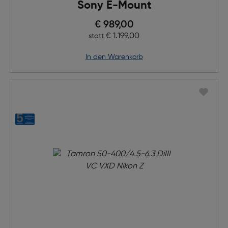
Sony E-Mount
Preis nach Rabatts
€ 989,00
Ursprünglicher Preis
€ 1.199,00
statt
in den Warenkorb