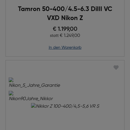
Tamron 50-400/4.5-6.3 DiIII VC
VXD Nikon Z
Preis nach Rabatts
€ 1.199,00
Ursprünglicher Preis
€ 1.249,00
statt
in den Warenkorb