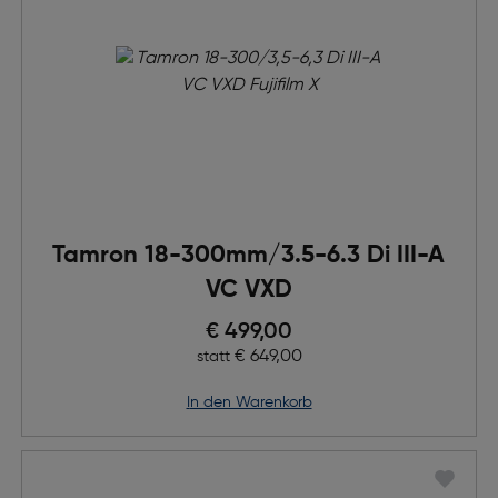
Tamron 18-300mm/3.5-6.3 Di III-A
VC VXD
Preis nach Rabatts
€ 499,00
Ursprünglicher Preis
€ 649,00
statt
in den Warenkorb