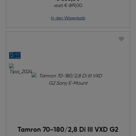
Ursprünglicher Preis
€ 699,00
statt
in den Warenkorb
Tamron 70-180/2,8 Di III VXD G2