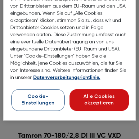
Preis nach Rabatts
€ 599,00
von Drittanbietern aus dem EU-Raum und den USA
Ursprünglicher Preis
€ 699,00
statt
eingebunden. Wenn Sie auf „Alle Cookies
akzeptieren“ klicken, stimmen Sie zu, dass wir und
in den Warenkorb
Drittanbieter Cookies setzen und in Folge
verwenden dürfen. Diese Zustimmung umfasst auch
eine eventuelle Datenübertragung an von uns
eingebundene Drittanbieter (EU-Raum und USA).
Unter "Cookie-Einstellungen" haben Sie die
Möglichkeit, jene Cookies auszuwählen, die für Sie
von Interesse sind. Weitere Informationen finden Sie
in unserer
Datenverarbeitungsrichtlinie.
Cookie-
Alle Cookies
Einstellungen
akzeptieren
Tamron 70-180/2,8 Di III VC VXD