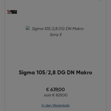
Sigma 105/2,8 DG DN Makro
Preis nach Rabatts
€ 639,00
Ursprünglicher Preis
€ 829,00
statt
in den Warenkorb