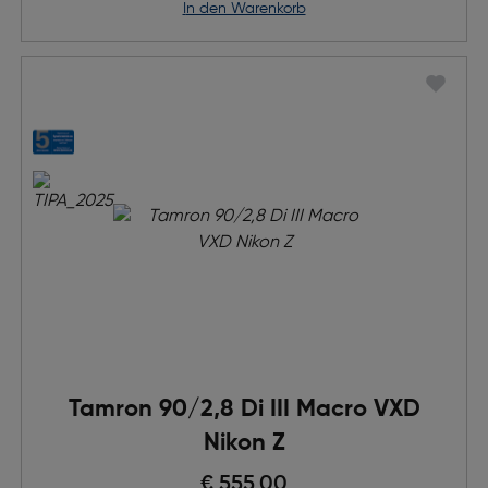
in den Warenkorb
Tamron 90/2,8 Di III Macro VXD
Nikon Z
Preis nach Rabatts
€ 555,00