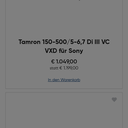
Tamron 150-500/5-6,7 Di III VC
VXD für Sony
Preis nach Rabatts
€ 1.049,00
Ursprünglicher Preis
€ 1.199,00
statt
in den Warenkorb