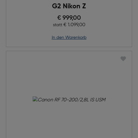
G2 Nikon Z
Preis nach Rabatts
€ 999,00
Ursprünglicher Preis
€ 1.099,00
statt
in den Warenkorb