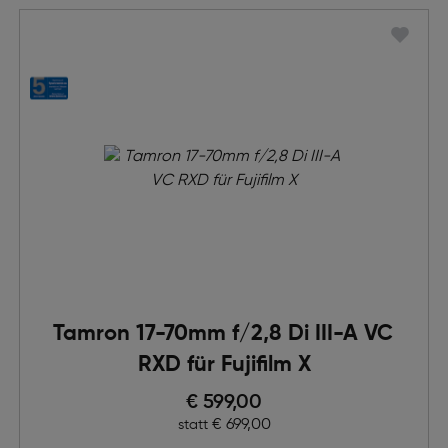
Tamron 17-70mm f/2,8 Di III-A VC
RXD für Fujifilm X
Preis nach Rabatts
€ 599,00
Ursprünglicher Preis
€ 699,00
statt