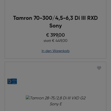
Tamron 70-300/4,5-6,3 Di III RXD
Sony
Preis nach Rabatts
€ 399,00
Ursprünglicher Preis
€ 449,00
statt
in den Warenkorb