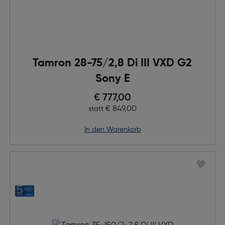
Tamron 28-75/2,8 Di III VXD G2
Sony E
Preis nach Rabatts
€ 777,00
Ursprünglicher Preis
€ 849,00
statt
in den Warenkorb