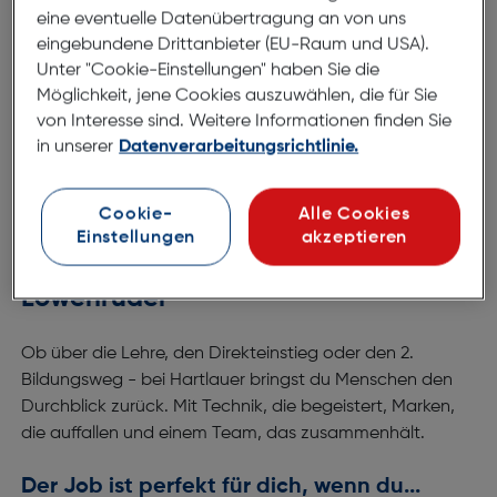
eine eventuelle Datenübertragung an von uns
Allgemeines
eingebundene Drittanbieter (EU-Raum und USA).
Unter "Cookie-Einstellungen" haben Sie die
Möglichkeit, jene Cookies auszuwählen, die für Sie
Lehre Optik
von Interesse sind. Weitere Informationen finden Sie
in unserer
Datenverarbeitungsrichtlinie.
2. Bildungsweg Optik
Cookie-
Alle Cookies
Einstellungen
akzeptieren
Optik bei Hartlauer – 3 Wege ins
Löwenrudel
Ob über die Lehre, den Direkteinstieg oder den 2.
Bildungsweg - bei Hartlauer bringst du Menschen den
Durchblick zurück. Mit Technik, die begeistert, Marken,
die auffallen und einem Team, das zusammenhält.
Der Job ist perfekt für dich, wenn du...