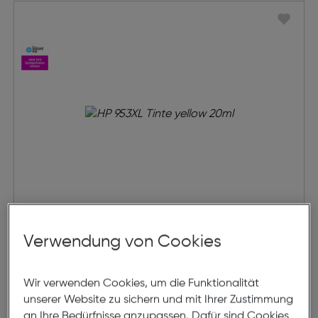
HP 953XL Tinte
Verwendung von Cookies
€ 56,99
Wir verwenden Cookies, um die Funktionalität
unserer Website zu sichern und mit Ihrer Zustimmung
in den Warenkorb
an Ihre Bedürfnisse anzupassen. Dafür sind Cookies