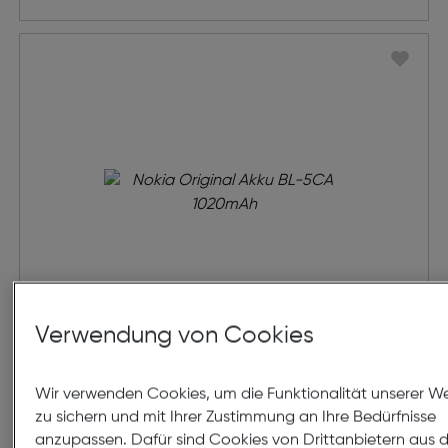
Verwendung von Cookies
Nokia Original Akku BL-5CA
1020mAh
Wir verwenden Cookies, um die Funktionalität unserer W
zu sichern und mit Ihrer Zustimmung an Ihre Bedürfnisse
€ 35,99
anzupassen. Dafür sind Cookies von Drittanbietern aus