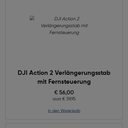
DJI Action 2 Verlängerungsstab
mit Fernsteuerung
Preis nach Rabatts
€ 56,00
Ursprünglicher Preis
€ 59,95
statt
in den Warenkorb