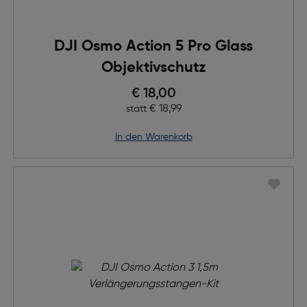
DJI Osmo Action 5 Pro Glass
Objektivschutz
Preis nach Rabatts
€ 18,00
Ursprünglicher Preis
€ 18,99
statt
in den Warenkorb