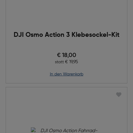
DJI Osmo Action 3 Klebesockel-Kit
Preis nach Rabatts
€ 18,00
Ursprünglicher Preis
€ 19,95
statt
in den Warenkorb