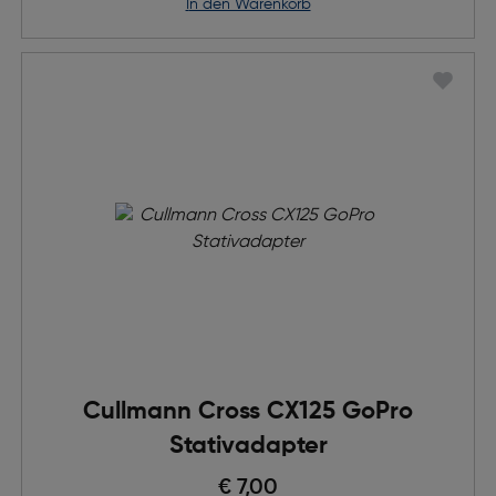
in den Warenkorb
Cullmann Cross CX125 GoPro
Stativadapter
Preis nach Rabatts
€ 7,00