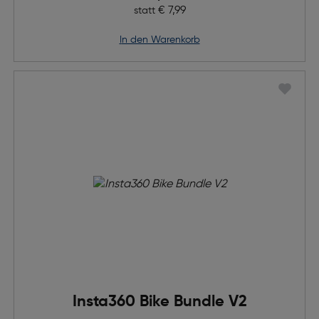
Ursprünglicher Preis
€ 7,99
statt
in den Warenkorb
Insta360 Bike Bundle V2