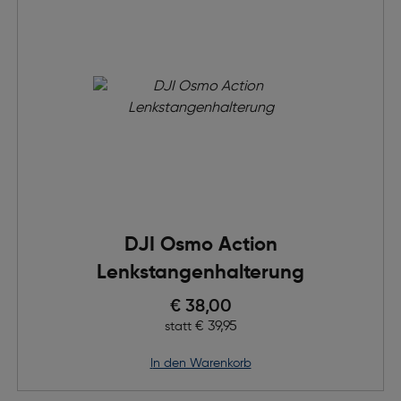
DJI Osmo Action
Lenkstangenhalterung
Preis nach Rabatts
€ 38,00
Ursprünglicher Preis
€ 39,95
statt
in den Warenkorb