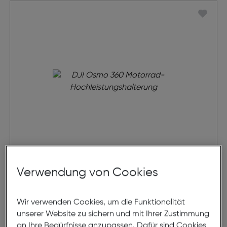
DJI Osmo 360 Motorrad-
Verwendung von Cookies
Hochleistungshalterung
Preis nach Rabatts
€ 42,00
Wir verwenden Cookies, um die Funktionalität
Ursprünglicher Preis
€ 44,99
statt
unserer Website zu sichern und mit Ihrer Zustimmung
an Ihre Bedürfnisse anzupassen. Dafür sind Cookies