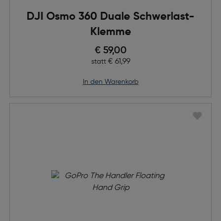
DJI Osmo 360 Duale Schwerlast-
Klemme
Preis nach Rabatts
€ 59,00
Ursprünglicher Preis
€ 61,99
statt
in den Warenkorb