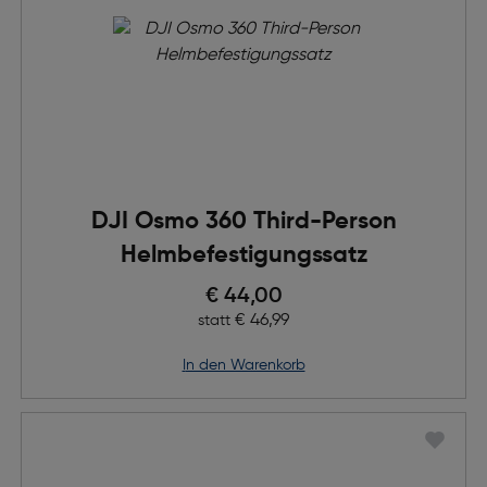
DJI Osmo 360 Third-Person
Helmbefestigungssatz
Preis nach Rabatts
€ 44,00
Ursprünglicher Preis
€ 46,99
statt
in den Warenkorb