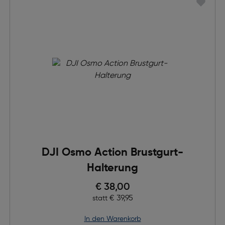
DJI Osmo Action Brustgurt-
Halterung
Preis nach Rabatts
€ 38,00
Ursprünglicher Preis
€ 39,95
statt
in den Warenkorb