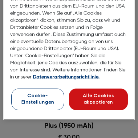
in den Warenkorb
von Drittanbietern aus dem EU-Raum und den USA
eingebunden. Wenn Sie auf „Alle Cookies
akzeptieren“ klicken, stimmen Sie zu, dass wir und
Drittanbieter Cookies setzen und in Folge
verwenden dürfen. Diese Zustimmung umfasst auch
eine eventuelle Datenübertragung an von uns
eingebundene Drittanbieter (EU-Raum und USA).
Unter "Cookie-Einstellungen" haben Sie die
Möglichkeit, jene Cookies auszuwählen, die für Sie
von Interesse sind. Weitere Informationen finden Sie
in unserer
Datenverarbeitungsrichtlinie.
Cookie-
Alle Cookies
Einstellungen
akzeptieren
DJI Osmo Action Extremer Akku
Plus (1950 mAh)
Preis nach Rabatts
€ 30,00