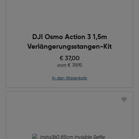
DJI Osmo Action 3 1,5m
Verlängerungsstangen-Kit
Preis nach Rabatts
€ 37,00
Ursprünglicher Preis
€ 39,95
statt
in den Warenkorb