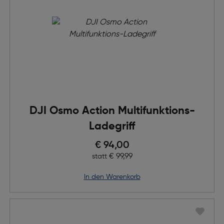
DJI Osmo Action Multifunktions-
Ladegriff
Preis nach Rabatts
€ 94,00
Ursprünglicher Preis
€ 99,99
statt
in den Warenkorb