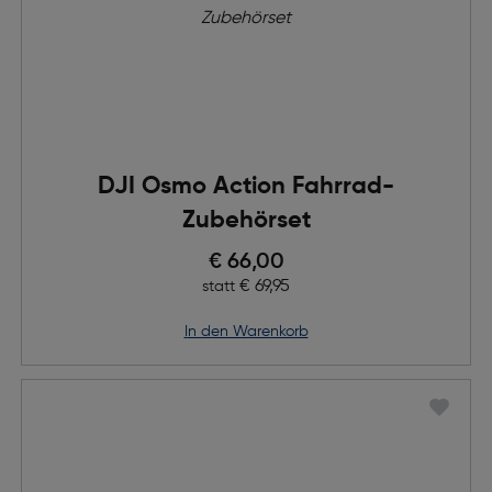
DJI Osmo Action Fahrrad-
Zubehörset
Preis nach Rabatts
€ 66,00
Ursprünglicher Preis
€ 69,95
statt
in den Warenkorb