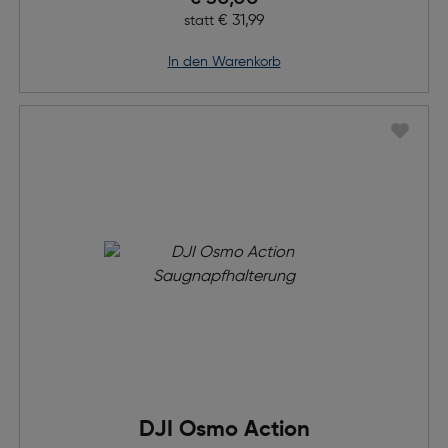
Ursprünglicher Preis
€ 31,99
statt
in den Warenkorb
DJI Osmo Action