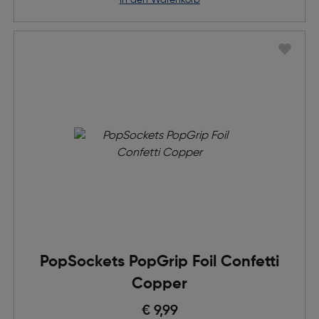
in den Warenkorb
PopSockets PopGrip Foil Confetti
Copper
€ 9,99