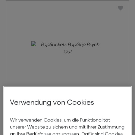
PopSockets PopGrip Psych Out
Verwendung von Cookies
€ 9,99
Wir verwenden Cookies, um die Funktionalität
unserer Website zu sichern und mit Ihrer Zustimmung
in den Warenkorb
an Ihre Bedürfnisse anzupassen. Dafür sind Cookies