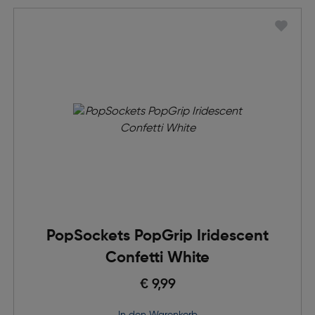
PopSockets PopGrip Iridescent
Confetti White
€ 9,99