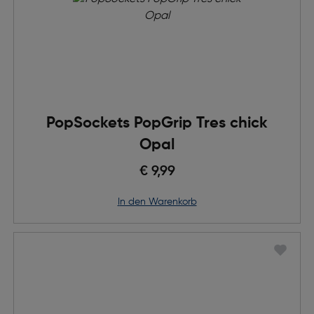
PopSockets PopGrip Tres chick
Opal
€ 9,99
in den Warenkorb