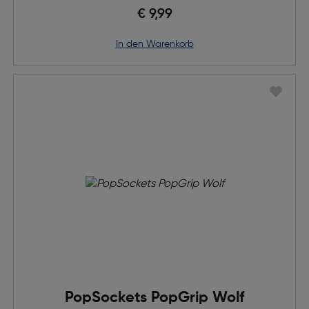
€ 9,99
in den Warenkorb
PopSockets PopGrip Wolf