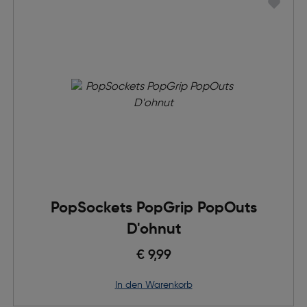
PopSockets PopGrip PopOuts
D'ohnut
€ 9,99
in den Warenkorb