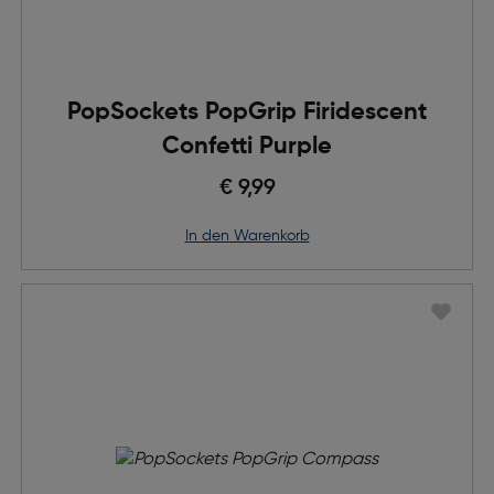
PopSockets PopGrip Firidescent
Confetti Purple
€ 9,99
in den Warenkorb