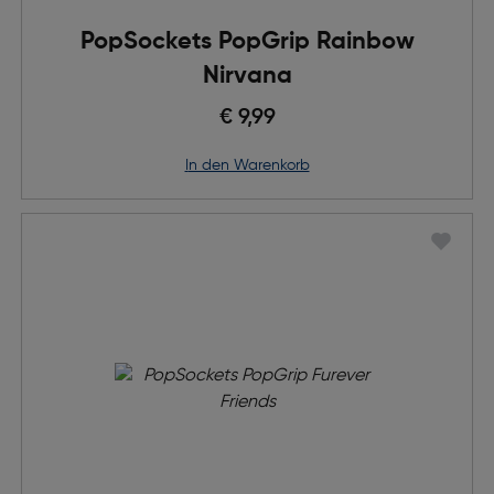
PopSockets PopGrip Rainbow
Nirvana
€ 9,99
in den Warenkorb