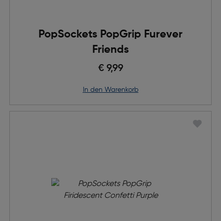
PopSockets PopGrip Furever
Friends
€ 9,99
in den Warenkorb