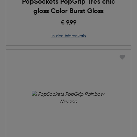
PopSockets PopGrip Tres chic
gloss Color Burst Gloss
€ 9,99
in den Warenkorb