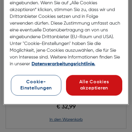
eingebunden. Wenn Sie auf „Alle Cookies
akzeptieren“ klicken, stimmen Sie zu, dass wir und
Drittanbieter Cookies setzen und in Folge
verwenden dürfen. Diese Zustimmung umfasst auch
eine eventuelle Datenübertragung an von uns
eingebundene Drittanbieter (EU-Raum und USA).
Unter "Cookie-Einstellungen" haben Sie die
Möglichkeit, jene Cookies auszuwählen, die für Sie
von Interesse sind. Weitere Informationen finden Sie
in unserer
Datenverarbeitungsrichtlinie.
Cookie-
Alle Cookies
Godox LED6R litemons LED light
Einstellungen
akzeptieren
€ 32,99
in den Warenkorb