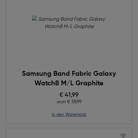
Samsung Band Fabric Galaxy
Watch8 M/L Graphite
Preis nach Rabatts
€ 41,99
Ursprünglicher Preis
€ 59,99
statt
in den Warenkorb