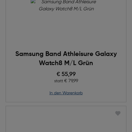
Samsung Band Athleisure Galaxy
Watch8 M/L Grün
Preis nach Rabatts
€ 55,99
Ursprünglicher Preis
€ 79,99
statt
in den Warenkorb