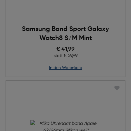
Samsung Band Sport Galaxy
Watch8 S/M Mint
Preis nach Rabatts
€ 41,99
Ursprünglicher Preis
€ 59,99
statt
in den Warenkorb