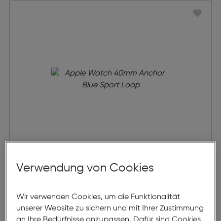
Apple Watch Sport Loop
Verwendung von Cookies
€ 49,00
Wir verwenden Cookies, um die Funktionalität
unserer Website zu sichern und mit Ihrer Zustimmung
in den Warenkorb
an Ihre Bedürfnisse anzupassen. Dafür sind Cookies