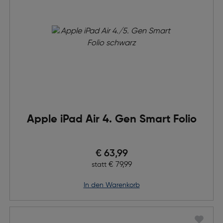
Apple iPad Air 4. Gen Smart Folio
Preis nach Rabatts
€ 63,99
Ursprünglicher Preis
€ 79,99
statt
in den Warenkorb