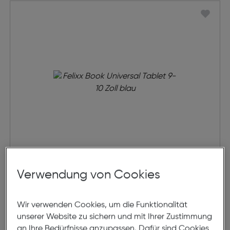
Felixx Book Universal Tablet 9-10''
Verwendung von Cookies
€ 29,99
Wir verwenden Cookies, um die Funktionalität
unserer Website zu sichern und mit Ihrer Zustimmung
in den Warenkorb
an Ihre Bedürfnisse anzupassen. Dafür sind Cookies