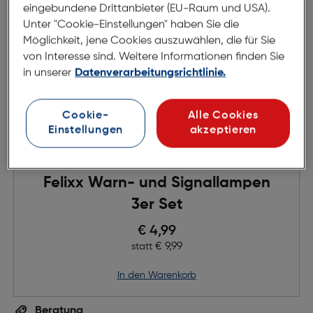
eingebundene Drittanbieter (EU-Raum und USA).
Unter "Cookie-Einstellungen" haben Sie die
Möglichkeit, jene Cookies auszuwählen, die für Sie
von Interesse sind. Weitere Informationen finden Sie
in unserer
Datenverarbeitungsrichtlinie.
Cookie-
Alle Cookies
Einstellungen
akzeptieren
Felixx Warn- und Signallampen
3er Set
Preis nach Rabatts
€ 4,99
Ursprünglicher Preis
€ 9,99
statt
in den Warenkorb
Beratung