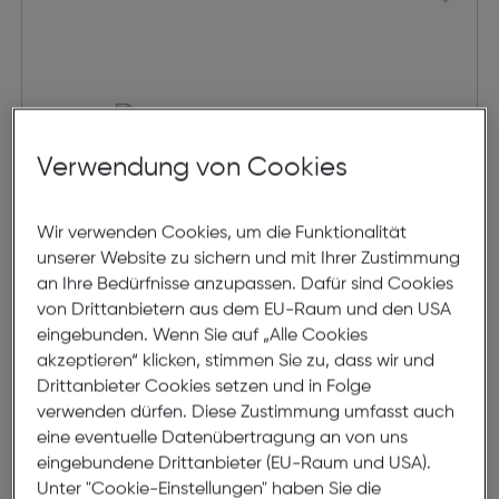
Verwendung von Cookies
Wir verwenden Cookies, um die Funktionalität
unserer Website zu sichern und mit Ihrer Zustimmung
an Ihre Bedürfnisse anzupassen. Dafür sind Cookies
von Drittanbietern aus dem EU-Raum und den USA
Hama Fernseh-Kopfhörer Over-
eingebunden. Wenn Sie auf „Alle Cookies
Ear 2,4 GHz-Station und Bluetooth
akzeptieren“ klicken, stimmen Sie zu, dass wir und
Drittanbieter Cookies setzen und in Folge
€ 99,00
verwenden dürfen. Diese Zustimmung umfasst auch
eine eventuelle Datenübertragung an von uns
in den Warenkorb
eingebundene Drittanbieter (EU-Raum und USA).
Unter "Cookie-Einstellungen" haben Sie die