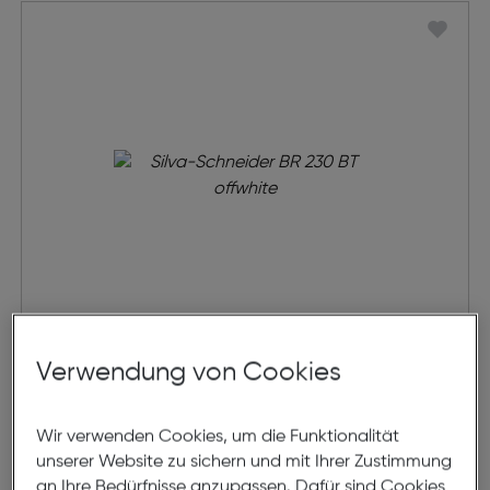
Silva-Schneider BR 230 BT
Verwendung von Cookies
offwhite
€ 29,99
Wir verwenden Cookies, um die Funktionalität
unserer Website zu sichern und mit Ihrer Zustimmung
in den Warenkorb
an Ihre Bedürfnisse anzupassen. Dafür sind Cookies