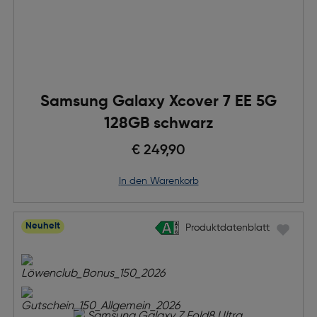
Samsung Galaxy Xcover 7 EE 5G
128GB schwarz
€ 249,90
in den Warenkorb
Neuheit
Produktdatenblatt
Produktdatenblatt