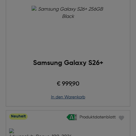
Samsung Galaxy S26+
€ 999,90
in den Warenkorb
Neuheit
Produktdatenblatt
Produktdatenblatt