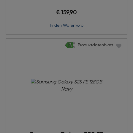
€ 159,90
in den Warenkorb
Produktdatenblatt
Produktdatenblatt