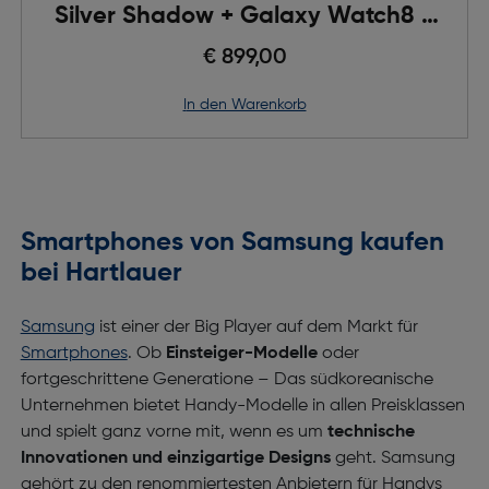
Silver Shadow + Galaxy Watch8 +
25W PowerAdapter
€ 899,00
in den Warenkorb
Smartphones von Samsung kaufen
bei Hartlauer
Samsung
ist einer der Big Player auf dem Markt für
Smartphones
. Ob
Einsteiger-Modelle
oder
fortgeschrittene Generatione – Das südkoreanische
Unternehmen bietet Handy-Modelle in allen Preisklassen
und spielt ganz vorne mit, wenn es um
technische
Innovationen und einzigartige Designs
geht. Samsung
gehört zu den renommiertesten Anbietern für Handys