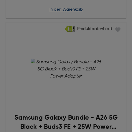
in den Warenkorb
Produktdatenblatt
Produktdatenblatt
Samsung Galaxy Bundle - A26 5G
Black + Buds3 FE + 25W Power