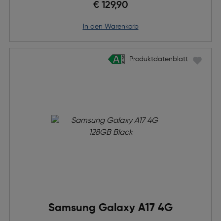
€ 129,90
in den Warenkorb
Produktdatenblatt
Produktdatenblatt
Samsung Galaxy A17 4G