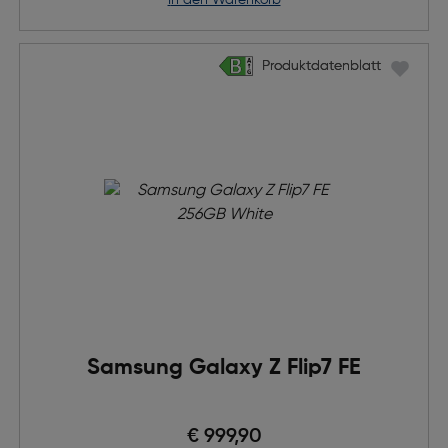
in den Warenkorb
Produktdatenblatt
Produktdatenblatt
Samsung Galaxy Z Flip7 FE
€ 999,90