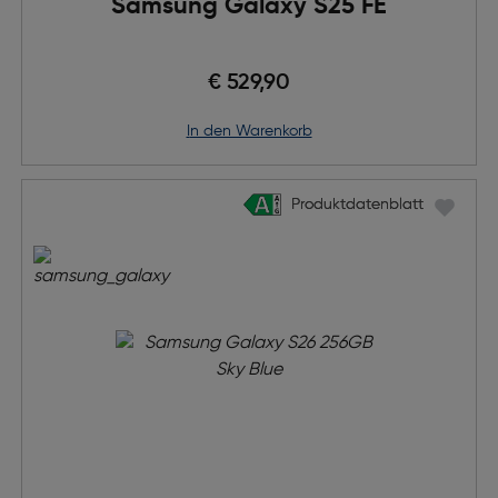
Samsung Galaxy S25 FE
€ 529,90
in den Warenkorb
Produktdatenblatt
Produktdatenblatt