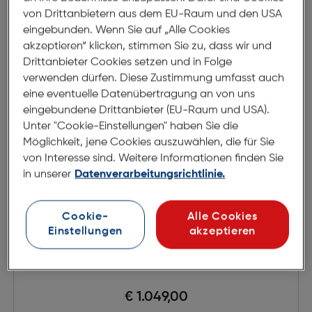
von Drittanbietern aus dem EU-Raum und den USA
eingebunden. Wenn Sie auf „Alle Cookies
Produktdatenblatt
Produktdatenblatt
akzeptieren“ klicken, stimmen Sie zu, dass wir und
Drittanbieter Cookies setzen und in Folge
verwenden dürfen. Diese Zustimmung umfasst auch
eine eventuelle Datenübertragung an von uns
eingebundene Drittanbieter (EU-Raum und USA).
Unter "Cookie-Einstellungen" haben Sie die
Möglichkeit, jene Cookies auszuwählen, die für Sie
von Interesse sind. Weitere Informationen finden Sie
in unserer
Datenverarbeitungsrichtlinie.
Cookie-
Alle Cookies
Einstellungen
akzeptieren
Samsung Galaxy S26 Ultra
€ 1.049,00