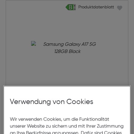
Produktdatenblatt
Produktdatenblatt
Samsung Galaxy A17 5G
Verwendung von Cookies
€ 209,90
Wir verwenden Cookies, um die Funktionalität
unserer Website zu sichern und mit Ihrer Zustimmung
in den Warenkorb
an Ihre Bedürfnisse anzupassen. Dafür sind Cookies