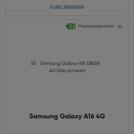
in den Warenkorb
Produktdatenblatt
Produktdatenblatt
Samsung Galaxy A16 4G