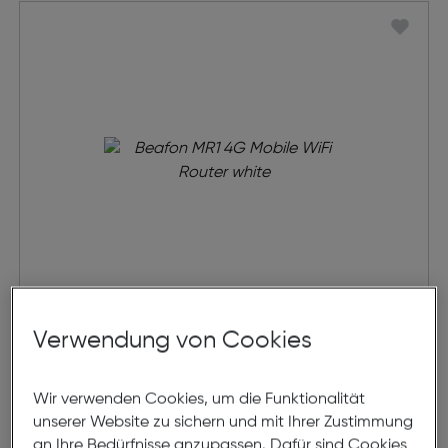
Beafon MR1 4G Mobile WiFi Router
Verwendung von Cookies
white
€ 29,99
Wir verwenden Cookies, um die Funktionalität
unserer Website zu sichern und mit Ihrer Zustimmung
in den Warenkorb
an Ihre Bedürfnisse anzupassen. Dafür sind Cookies