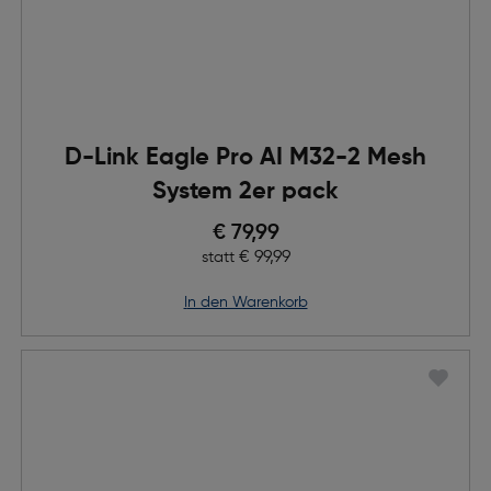
D-Link Eagle Pro AI M32-2 Mesh
System 2er pack
Preis nach Rabatts
€ 79,99
Ursprünglicher Preis
€ 99,99
statt
in den Warenkorb