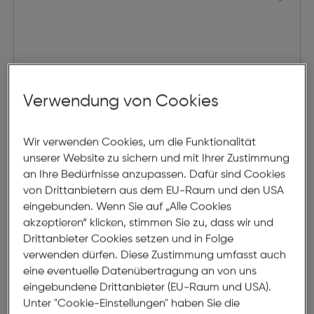
Verwendung von Cookies
Wir verwenden Cookies, um die Funktionalität
unserer Website zu sichern und mit Ihrer Zustimmung
an Ihre Bedürfnisse anzupassen. Dafür sind Cookies
von Drittanbietern aus dem EU-Raum und den USA
Felixx Kfz-Lader 2,4A mit Micro
eingebunden. Wenn Sie auf „Alle Cookies
akzeptieren“ klicken, stimmen Sie zu, dass wir und
USB Kabel+USB-C/USB-A Buchse
Drittanbieter Cookies setzen und in Folge
€ 9,99
verwenden dürfen. Diese Zustimmung umfasst auch
eine eventuelle Datenübertragung an von uns
in den Warenkorb
eingebundene Drittanbieter (EU-Raum und USA).
Unter "Cookie-Einstellungen" haben Sie die