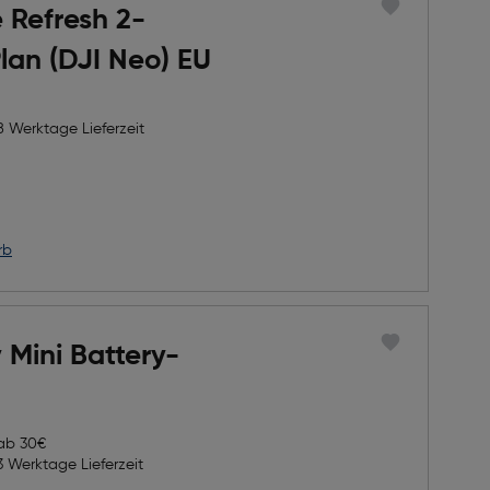
 Refresh 2-
lan (DJI Neo) EU
8 Werktage Lieferzeit
h Rabatts
icher Preis
rb
y Mini Battery-
 ab 30€
3 Werktage Lieferzeit