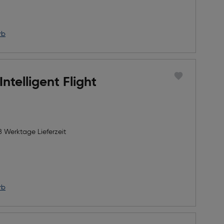
rb
Intelligent Flight
8 Werktage Lieferzeit
h Rabatts
icher Preis
rb