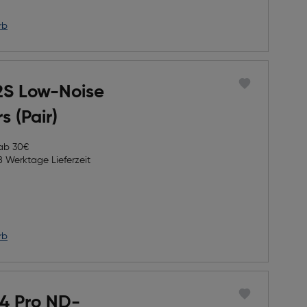
rb
2S Low-Noise
s (Pair)
 ab 30€
8 Werktage Lieferzeit
h Rabatts
icher Preis
rb
 Pro ND-