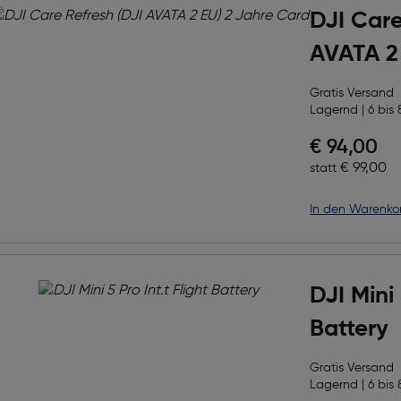
DJI Care
AVATA 2
Card
Gratis Versand
Lagernd | 6 bis 
Preis nac
€ 94,00
Ursprüngl
€ 99,00
statt
in den Warenko
DJI Mini 
Battery
Gratis Versand
Lagernd | 6 bis 