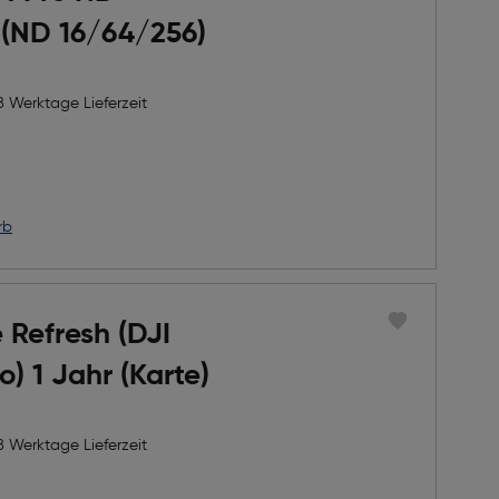
t (ND 16/64/256)
8 Werktage Lieferzeit
h Rabatts
icher Preis
rb
 Refresh (DJI
Mini 4 Pro) 1 Jahr (Karte)
8 Werktage Lieferzeit
h Rabatts