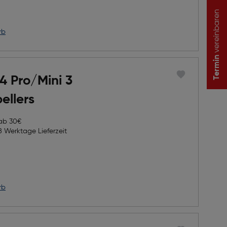
icher Preis
vereinbaren
rb
Termin
 4 Pro/Mini 3
ellers
 ab 30€
8 Werktage Lieferzeit
h Rabatts
icher Preis
rb