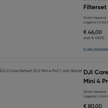
Filterse
Gratis Versand
Lagernd | 6 bis 
Preis nac
€ 46,00
 Cine
Ursprüngl
€ 49,00
statt
in den Warenko
DJI Care
Gratis Versand
Lagernd | 6 bis 
Preis nac
€ 80,00