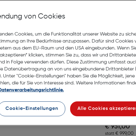
DJI Mini 
Flight B
ndung von Cookies
Gratis Versand
Lagernd | 6 bis 
enden Cookies, um die Funktionalität unserer Website zu sich
hör
stimmung an Ihre Bedürfnisse anzupassen. Dafür sind Cookies 
Preis nac
€ 65,00
ietern aus dem EU-Raum und den USA eingebunden. Wenn Sie 
Ursprüngl
€ 69,00
statt
akzeptieren“ klicken, stimmen Sie zu, dass wir und Drittanbiet
nd in Folge verwenden dürfen. Diese Zustimmung umfasst auc
in den Warenko
le Datenübertragung an von uns eingebundene Drittanbiete
. Unter "Cookie-Einstellungen" haben Sie die Möglichkeit, jen
en, die für Sie von Interesse sind. Weitere Informationen finde
Datenverarbeitungsrichtlinie.
DJI RC P
Gratis Versand
Cookie-Einstellungen
Alle Cookies akzeptiere
Lagernd | 6 bis 
Preis nac
€ 951,00
Ursprüngl
€ 999,00
statt