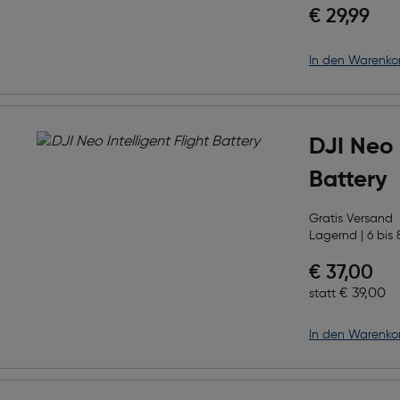
€ 29,99
in den Warenko
DJI Neo 
Battery
Gratis Versand
Lagernd | 6 bis 
Preis nac
€ 37,00
Ursprüngl
€ 39,00
statt
in den Warenko