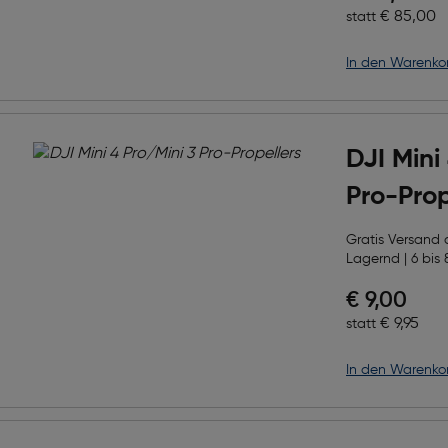
Ursprüngl
€ 85,00
statt
in den Warenko
DJI Mini
Pro-Prop
Gratis Versand
Lagernd | 6 bis 
Preis nac
€ 9,00
Ursprüngl
€ 9,95
statt
in den Warenko