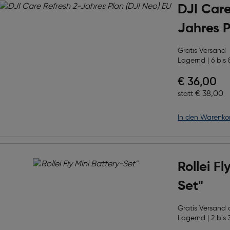
DJI Care
Jahres P
Gratis Versand
Lagernd | 6 bis 
Preis nac
€ 36,00
Ursprüngl
€ 38,00
statt
in den Warenko
Rollei Fl
Set"
Gratis Versand
Lagernd | 2 bis 