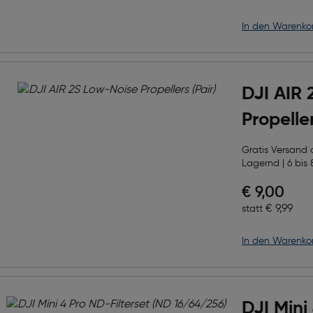
in den Warenko
DJI AIR 
Propeller
Gratis Versand
Lagernd | 6 bis 
Preis nac
€ 9,00
Ursprüngl
€ 9,99
statt
in den Warenko
DJI Mini 4