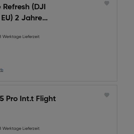
 Refresh (DJI
 EU) 2 Jahre
8 Werktage Lieferzeit
h Rabatts
icher Preis
rb
5 Pro Int.t Flight
8 Werktage Lieferzeit