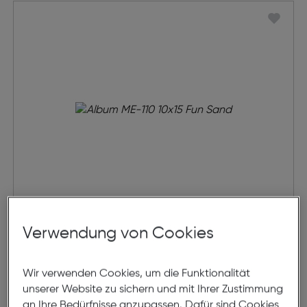
Album ME-110 Fun
Verwendung von Cookies
€ 16,99
Wir verwenden Cookies, um die Funktionalität
unserer Website zu sichern und mit Ihrer Zustimmung
in den Warenkorb
an Ihre Bedürfnisse anzupassen. Dafür sind Cookies