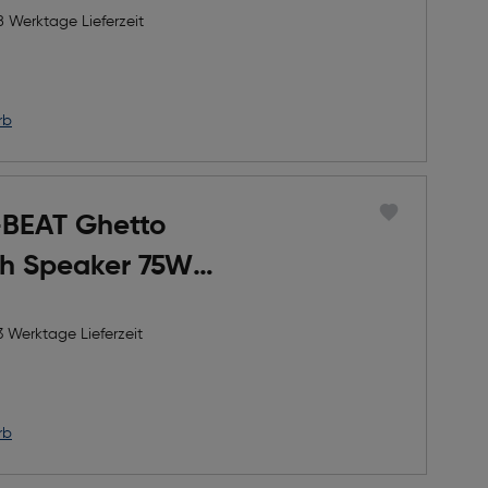
8 Werktage Lieferzeit
rb
-BEAT Ghetto
th Speaker 75W +
rt
3 Werktage Lieferzeit
rb