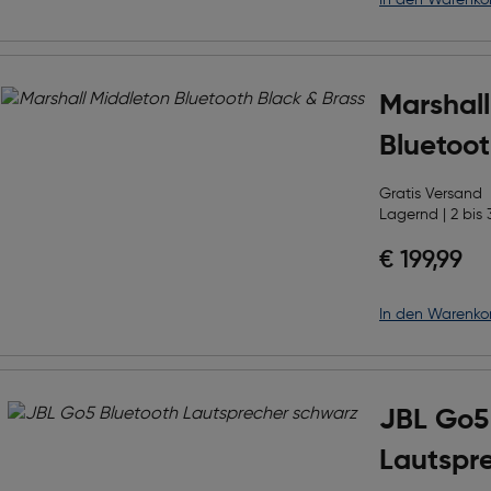
in den Warenko
Marshall
Bluetoot
Gratis Versand
Lagernd | 2 bis 
€ 199,99
in den Warenko
JBL Go5
Lautspr