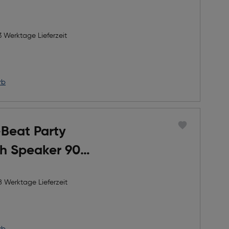
3 Werktage Lieferzeit
rb
-Beat Party
th Speaker 90W
ke Micro
8 Werktage Lieferzeit