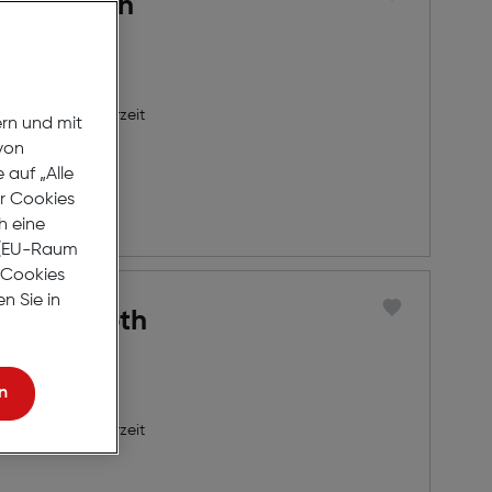
 Bluetooth
echer
8 Werktage Lieferzeit
ern und mit
von
auf „Alle
er Cookies
rb
h eine
r (EU-Raum
e Cookies
n Sie in
 7 Bluetooth
n
8 Werktage Lieferzeit