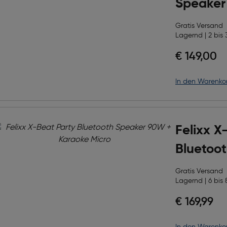
Speaker
Gratis Versand
Lagernd | 2 bis 
€ 149,00
in den Warenko
Felixx X
Bluetoo
+ Karao
Gratis Versand
Lagernd | 6 bis 
€ 169,99