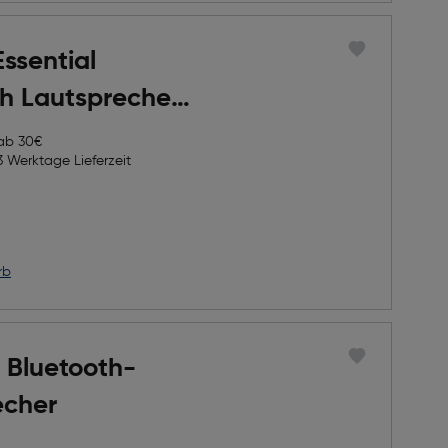
ssential
th Lautsprecher
 ab 30€
3 Werktage Lieferzeit
h Rabatts
icher Preis
rb
 Bluetooth-
echer