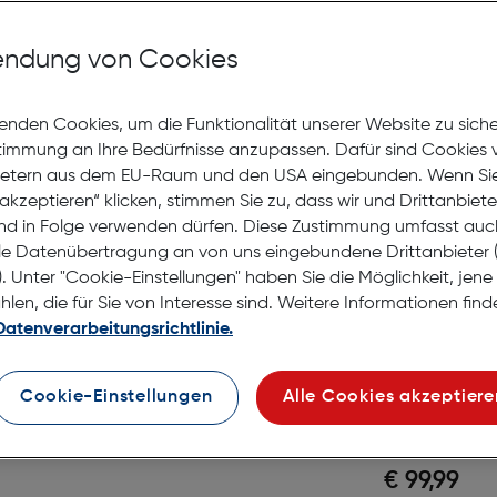
JBL Go4
Lautspr
ndung von Cookies
Gratis Versand
Lagernd | 6 bis 
enden Cookies, um die Funktionalität unserer Website zu sich
tsprecher
stimmung an Ihre Bedürfnisse anzupassen. Dafür sind Cookies 
€ 34,99
ietern aus dem EU-Raum und den USA eingebunden. Wenn Sie 
akzeptieren“ klicken, stimmen Sie zu, dass wir und Drittanbiet
in den Warenko
nd in Folge verwenden dürfen. Diese Zustimmung umfasst auc
le Datenübertragung an von uns eingebundene Drittanbiete
. Unter "Cookie-Einstellungen" haben Sie die Möglichkeit, jen
en, die für Sie von Interesse sind. Weitere Informationen finde
JBL Flip
Datenverarbeitungsrichtlinie.
Speaker
Cookie-Einstellungen
Alle Cookies akzeptiere
Gratis Versand
Lagernd | 6 bis 
€ 99,99