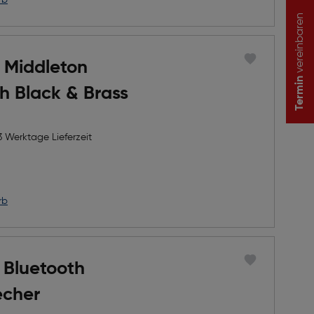
rb
vereinbaren
 Middleton
Termin
h Black & Brass
3 Werktage Lieferzeit
rb
 Bluetooth
echer