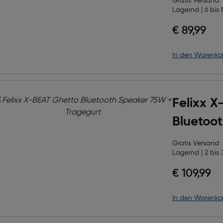
Gratis Versand
Lagernd | 6 bis 
€ 89,99
in den Warenko
Felixx X
Bluetoo
Tragegu
Gratis Versand
Lagernd | 2 bis 
€ 109,99
in den Warenko