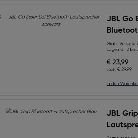
JBL Go E
Bluetoo
schwarz
Gratis Versand
Lagernd | 2 bis 
Preis nac
€ 23,99
Ursprüngl
€ 29,99
statt
in den Warenko
JBL Grip
Lautspr