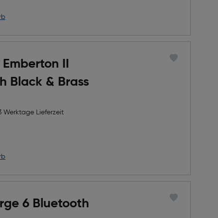
rb
 Emberton II
h Black & Brass
3 Werktage Lieferzeit
rb
rge 6 Bluetooth