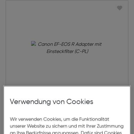
Canon EF-EOS R Adapter mit
Verwendung von Cookies
Einsteckfilter (C-PL)
€ 339,95
Wir verwenden Cookies, um die Funktionalität
unserer Website zu sichern und mit Ihrer Zustimmung
in den Warenkorb
an Ihre Bedürfnisse anzupassen. Dafür sind Cookies