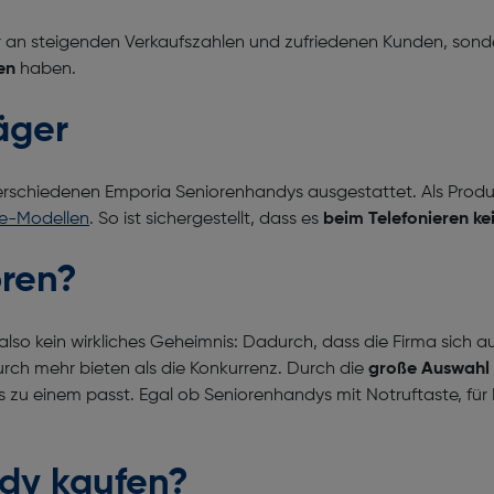
ur an steigenden Verkaufszahlen und zufriedenen Kunden, sond
en
haben.
räger
verschiedenen Emporia Seniorenhandys ausgestattet. Als Produ
e-Modellen
. So ist sichergestellt, dass es
beim Telefonieren k
oren?
so kein wirkliches Geheimnis: Dadurch, dass die Firma sich auf 
rch mehr bieten als die Konkurrenz. Durch die
große Auswahl 
 zu einem passt. Egal ob Seniorenhandys mit Notruftaste, fü
dy kaufen?