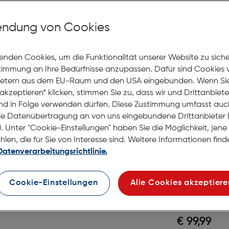
Emporia
black
ndung von Cookies
Gratis Versand
Lagernd | 6 bis 
enden Cookies, um die Funktionalität unserer Website zu sich
stimmung an Ihre Bedürfnisse anzupassen. Dafür sind Cookies 
€ 59,99
ietern aus dem EU-Raum und den USA eingebunden. Wenn Sie 
akzeptieren“ klicken, stimmen Sie zu, dass wir und Drittanbiet
in den Warenko
nd in Folge verwenden dürfen. Diese Zustimmung umfasst auc
le Datenübertragung an von uns eingebundene Drittanbiete
. Unter "Cookie-Einstellungen" haben Sie die Möglichkeit, jen
en, die für Sie von Interesse sind. Weitere Informationen finde
Emporia
Datenverarbeitungsrichtlinie.
schwarz
Cookie-Einstellungen
Alle Cookies akzeptiere
Gratis Versand
Lagernd | 6 bis 
€ 99,99