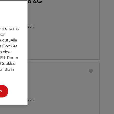
 Prime M76 4G
8 Werktage Lieferzeit
ern und mit
von
auf „Alle
er Cookies
rb
h eine
r (EU-Raum
e Cookies
n Sie in
 PURE 4G
 2025
n
8 Werktage Lieferzeit