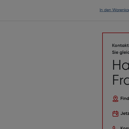
in den Warenko
Kontakt
Sie glei
Ha
Fr
Find
Jet
Kon