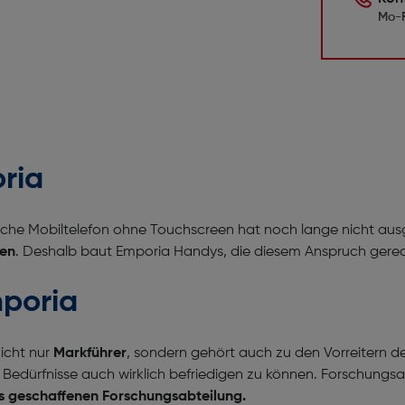
Mo-F
oria
sche Mobiltelefon ohne Touchscreen hat noch lange nicht ausg
ren
. Deshalb baut Emporia Handys, die diesem Anspruch gere
mporia
icht nur
Markführer
, sondern gehört auch zu den Vorreitern 
 Bedürfnisse auch wirklich befriedigen zu können. Forschungsa
s geschaffenen Forschungsabteilung.